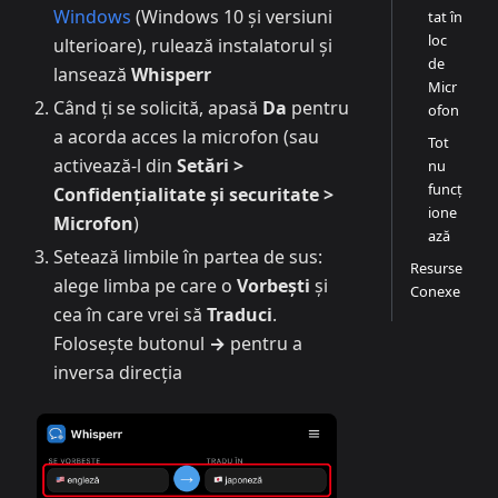
Windows
(Windows 10 și versiuni
tat în
loc
ulterioare), rulează instalatorul și
de
lansează
Whisperr
Micr
Când ți se solicită, apasă
Da
pentru
ofon
a acorda acces la microfon (sau
Tot
activează-l din
Setări >
nu
funcț
Confidențialitate și securitate >
ione
Microfon
)
ază
Setează limbile în partea de sus:
Resurse
alege limba pe care o
Vorbești
și
Conexe
cea în care vrei să
Traduci
.
Folosește butonul
→
pentru a
inversa direcția