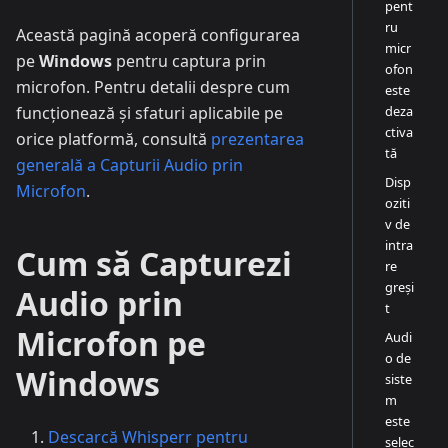
pent
ru
Această pagină acoperă configurarea
micr
pe
Windows
pentru captura prin
ofon
microfon. Pentru detalii despre cum
este
deza
funcționează și sfaturi aplicabile pe
ctiva
orice platformă, consultă
prezentarea
tă
generală a Capturii Audio prin
Disp
Microfon
.
oziti
v de
intra
Cum să Capturezi
re
greși
Audio prin
t
Microfon pe
Audi
o de
Windows
siste
m
este
Descarcă Whisperr pentru
selec