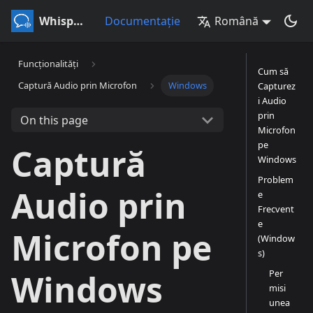
Whisperr
Documentație
Română
Funcționalități
Cum să
Captură Audio prin Microfon
Windows
Capturez
i Audio
prin
On this page
Microfon
pe
Captură
Windows
Problem
Audio prin
e
Frecvent
e
Microfon pe
(Window
s)
Per
Windows
misi
unea