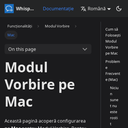
Whisperr
Documentație
Română
Funcționalități
Modul Vorbire
Cum să
Mac
Folosești
Modul
Vorbire
On this page
pe Mac
Modul
Problem
e
Frecvent
Vorbire pe
e (Mac)
Niciu
n
Mac
sune
t nu
este
rosti
Această pagină acoperă configurarea
t