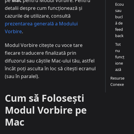
pe
Mac
pentru Modul Vorbire. Pentru
Ecou
detalii despre cum funcționează și
sau
cazurile de utilizare, consultă
bucl
ă de
prezentarea generală a Modului
feed
Vorbire
.
back
Tot
Modul Vorbire citește cu voce tare
nu
fiecare traducere finalizată prin
funcț
difuzorul sau căștile Mac-ului tău, astfel
ione
încât poți asculta în loc să citești ecranul
ază
(sau în paralel).
Resurse
Conexe
Cum să Folosești
Modul Vorbire pe
Mac