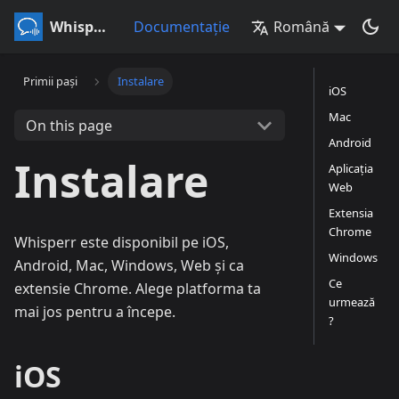
Whisperr
Documentație
Română
Primii pași
Instalare
iOS
Mac
On this page
Android
Instalare
Aplicația
Web
Extensia
Chrome
Whisperr este disponibil pe iOS,
Windows
Android, Mac, Windows, Web și ca
Ce
extensie Chrome. Alege platforma ta
urmează
mai jos pentru a începe.
?
iOS