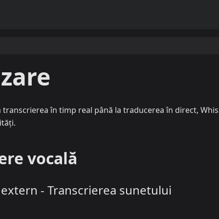
izare
a transcrierea în timp real până la traducerea în direct, Whi
tăți.
cere vocală
 extern - Transcrierea sunetului