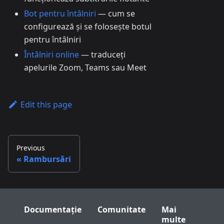
Bot pentru întâlniri
— cum se
configurează și se folosește botul
pentru întâlniri
Întâlniri online
— traduceți
apelurile Zoom, Teams sau Meet
Edit this page
Previous
Rambursări
Documentație
Comunitate
Mai
multe