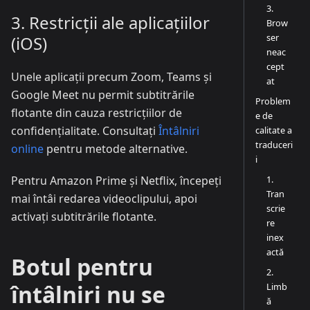
3.
3. Restricții ale aplicațiilor
Brow
ser
(iOS)
neac
cept
Unele aplicații precum Zoom, Teams și
at
Google Meet nu permit subtitrările
Problem
flotante din cauza restricțiilor de
e de
confidențialitate. Consultați
Întâlniri
calitate a
traduceri
online
pentru metode alternative.
i
1.
Pentru Amazon Prime și Netflix, începeți
Tran
mai întâi redarea videoclipului, apoi
scrie
activați subtitrările flotante.
re
inex
actă
Botul pentru
2.
întâlniri nu se
Limb
ă