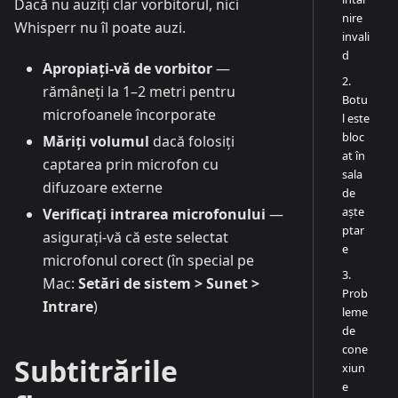
Dacă nu auziți clar vorbitorul, nici
nire
Whisperr nu îl poate auzi.
invali
d
Apropiați-vă de vorbitor
—
2.
rămâneți la 1–2 metri pentru
Botu
microfoanele încorporate
l este
bloc
Măriți volumul
dacă folosiți
at în
captarea prin microfon cu
sala
difuzoare externe
de
aște
Verificați intrarea microfonului
—
ptar
asigurați-vă că este selectat
e
microfonul corect (în special pe
3.
Mac:
Setări de sistem > Sunet >
Prob
Intrare
)
leme
de
cone
Subtitrările
xiun
e