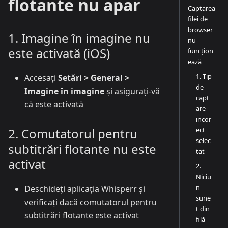
flotante nu apar
Captarea
filei de
browser
1. Imagine în imagine nu
nu
este activată (iOS)
funcțion
ează
1. Tip
Accesați
Setări > General >
de
Imagine în imagine
și asigurați-vă
capt
că este activată
are
incor
ect
2. Comutatorul pentru
selec
subtitrări flotante nu este
tat
activat
2.
Niciu
n
Deschideți aplicația Whisperr și
sune
verificați dacă comutatorul pentru
t din
subtitrări flotante este activat
filă