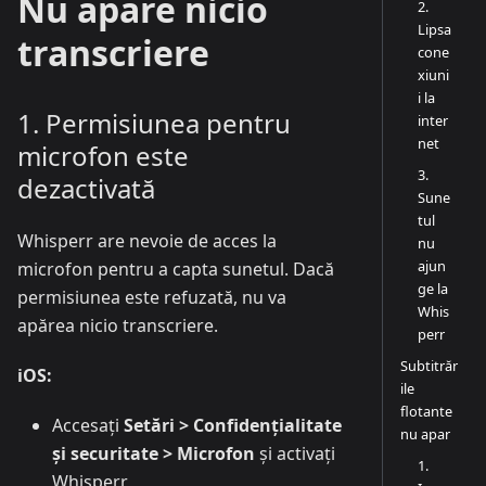
Nu apare nicio
2.
Lipsa
transcriere
cone
xiuni
i la
1. Permisiunea pentru
inter
net
microfon este
3.
dezactivată
Sune
tul
Whisperr are nevoie de acces la
nu
ajun
microfon pentru a capta sunetul. Dacă
ge la
permisiunea este refuzată, nu va
Whis
apărea nicio transcriere.
perr
Subtitrăr
iOS:
ile
flotante
Accesați
Setări > Confidențialitate
nu apar
și securitate > Microfon
și activați
1.
Whisperr