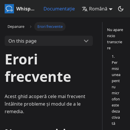
Whisperr
Documentație
Română
Depanare
Erori frecvente
Nu apare
nicio
On this page
transcrie
re
Erori
1.
Per
misi
frecvente
unea
pent
ru
micr
Acest ghid acoperă cele mai frecvent
ofon
întâlnite probleme și modul de a le
este
remedia.
deza
ctiva
tă