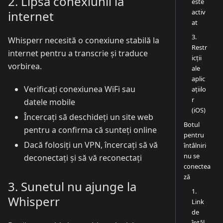
2. Lipsa conexiunii la
este
activ
internet
at
3.
Whisperr necesită o conexiune stabilă la
Restr
internet pentru a transcrie și traduce
icții
vorbirea.
ale
aplic
Verificați conexiunea WiFi sau
ațiilo
r
datele mobile
(iOS)
Încercați să deschideți un site web
Botul
pentru a confirma că sunteți online
pentru
Dacă folosiți un VPN, încercați să vă
întâlniri
nu se
deconectați și să vă reconectați
conectea
ză
3. Sunetul nu ajunge la
1.
Whisperr
Link
de
întâl