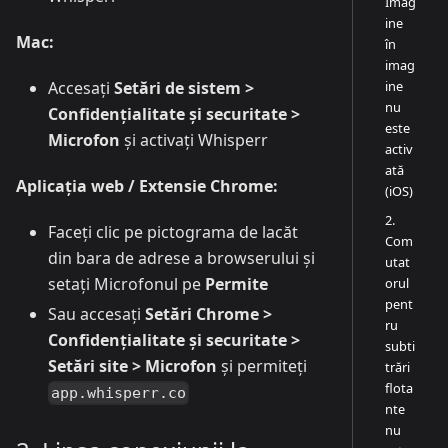
Imag
ine
Mac:
în
imag
Accesați
Setări de sistem >
ine
nu
Confidențialitate și securitate >
este
Microfon
și activați Whisperr
activ
ată
Aplicația web / Extensie Chrome:
(iOS)
2.
Faceți clic pe pictograma de lacăt
Com
din bara de adrese a browserului și
utat
setați Microfonul pe
Permite
orul
pent
Sau accesați
Setări Chrome >
ru
Confidențialitate și securitate >
subti
Setări site > Microfon
și permiteți
trări
flota
app.whisperr.co
nte
nu