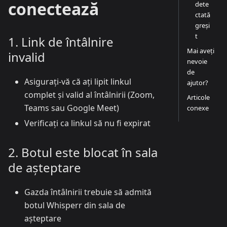
conectează
dete
ctată
greși
t
1. Link de întâlnire
Mai aveți
invalid
nevoie
de
Asigurați-vă că ați lipit linkul
ajutor?
complet și valid al întâlnirii (Zoom,
Articole
Teams sau Google Meet)
conexe
Verificați ca linkul să nu fi expirat
2. Botul este blocat în sala
de așteptare
Gazda întâlnirii trebuie să admită
botul Whisperr din sala de
așteptare