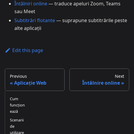
Întâlniri online
— traduce apeluri Zoom, Teams
sau Meet
Subtitrări flotante
— suprapune subtitrările peste
alte aplicații
Edit this page
Previous
Next
Aplicație Web
Întâlnire online
Cum
funcțion
ează
Scenarii
de
utilizare