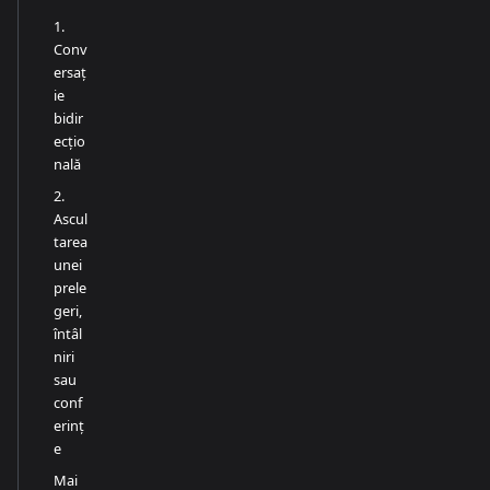
1.
Conv
ersaț
ie
bidir
ecțio
nală
2.
Ascul
tarea
unei
prele
geri,
întâl
niri
sau
conf
erinț
e
Mai