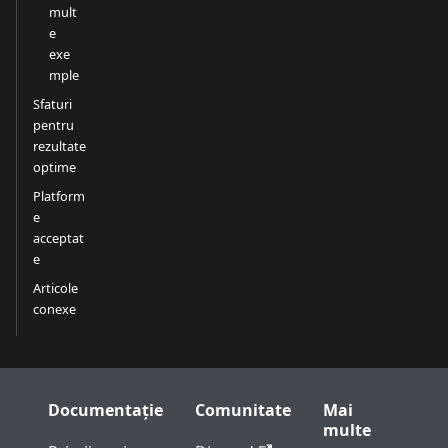
mult
e
exe
mple
Sfaturi
pentru
rezultate
optime
Platform
e
acceptat
e
Articole
conexe
Documentație
Comunitate
Mai
multe