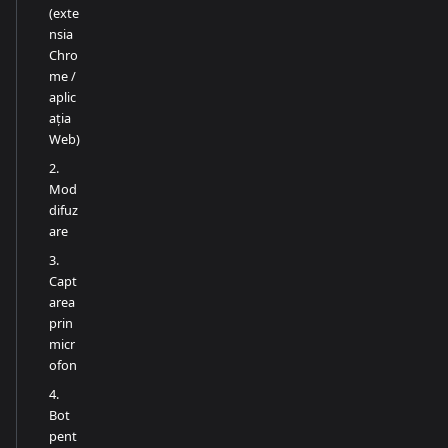
(exte
nsia
Chro
me /
aplic
ația
Web)
2.
Mod
difuz
are
3.
Capt
area
prin
micr
ofon
4.
Bot
pent