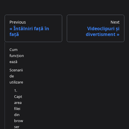
Previous
Next
Întâlniri față în
Videoclipuri și
față
divertisment
Cum
funcțion
ează
Scenarii
de
utilizare
1.
Capt
area
filei
din
brow
ser