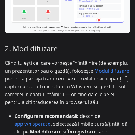
2. Mod difuzare
Când tu ești cel care vorbește în întâlnire (de exemplu,
un prezentator sau o gazdă), folosește
Modul difuzare
pentru a partaja traduceri live cu ceilalți participanți. Îți
captezi propriul microfon cu Whisperr și lipești linkul
camerei în chatul întâlnirii — oricine dă clic pe el
pentru a citi traducerea în browserul său.
Configurare recomandată:
deschide
app.whisperr.co
, selectează limbile sursă/țintă, dă
clic pe
Mod difuzare
și
Înregistrare
, apoi