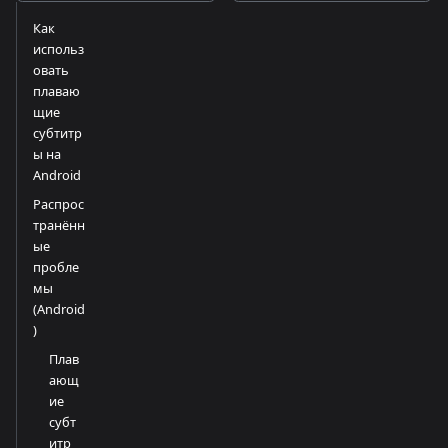
Как
использ
овать
плаваю
щие
субтитр
ы на
Android
Распрос
транённ
ые
пробле
мы
(Android
)
Плав
ающ
ие
субт
итр