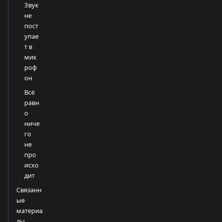
Звук
не
пост
упае
т в
мик
роф
он
Всё
равн
о
ниче
го
не
про
исхо
дит
Связанн
ые
материа
лы