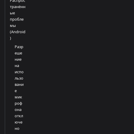
Распрос
транённ
ые
пробле
мы
(Android
)
Разр
еше
ние
на
испо
льзо
вани
е
мик
роф
она
откл
юче
но