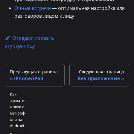
Очные встречи
— оптимальная настройка для
разговоров лицом к лицу
Отредактировать
эту страницу
Предыдущая страница
Следующая страница
iPhone/iPad
Веб-приложение
Как
захватит
ь звук с
микроф
она на
Android