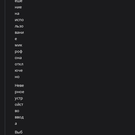
еше
ние
на
испо
льзо
вани
е
мик
роф
она
откл
юче
но
Неве
рное
устр
ойст
во
ввод
а
Выб