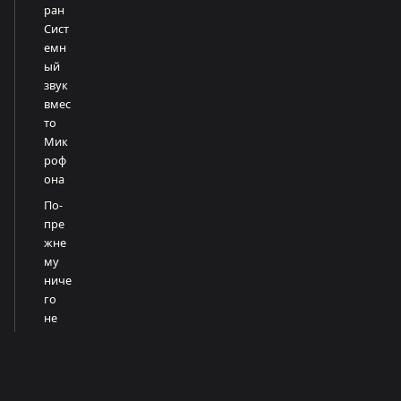
ран
Сист
емн
ый
звук
вмес
то
Мик
роф
она
По-
пре
жне
му
ниче
го
не
про
исхо
дит
Связанн