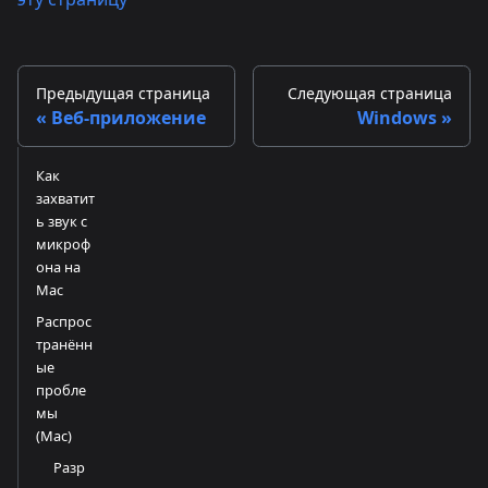
Предыдущая страница
Следующая страница
Веб-приложение
Windows
Как
захватит
ь звук с
микроф
она на
Mac
Распрос
транённ
ые
пробле
мы
(Mac)
Разр