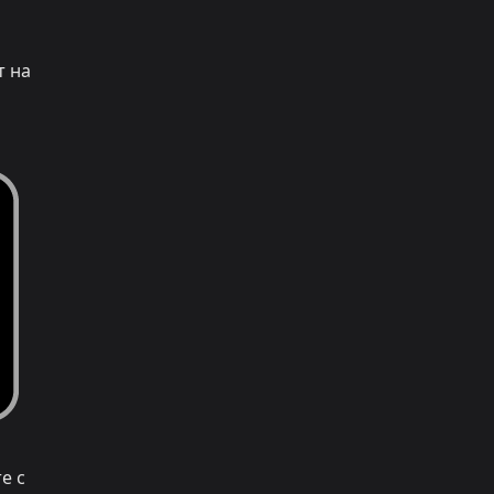
т на
е с