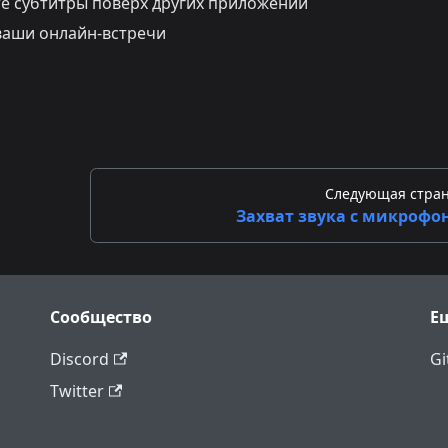
е субтитры поверх других приложений
ваши онлайн-встречи
Следующая стра
Захват звука с микрофо
Сообщество
Е
Discord
Gi
Twitter