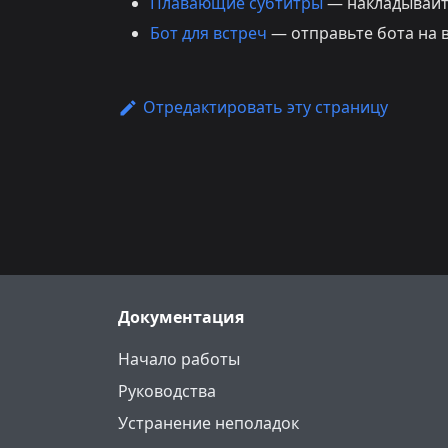
Плавающие субтитры
— накладывайт
Бот для встреч
— отправьте бота на 
Отредактировать эту страницу
Документация
Начало работы
Руководства
Устранение неполадок