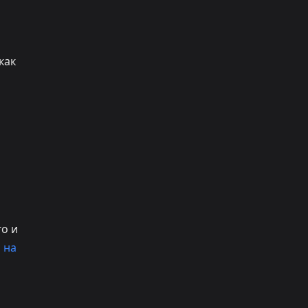
как
го и
 на