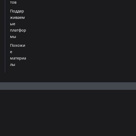
тов
Поддер
живаем
ые
платфор
мы
Похожи
е
материа
лы
Документация
Сообщество
Ещё
Начало работы
Discord
GitHub
Руководства
Twitter
Устранение