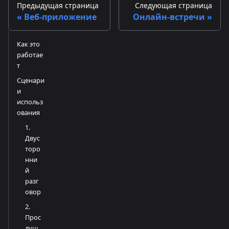
Предыдущая страница
Следующая страница
Веб-приложение
Онлайн-встречи
Как это
работае
т
Сценари
и
использ
ования
1.
Двус
торо
нни
й
разг
овор
2.
Прос
луш