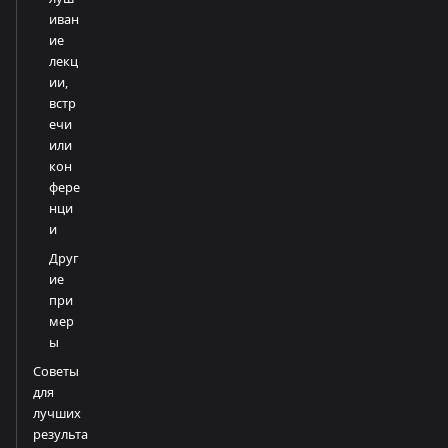
иван
ие
лекц
ии,
встр
ечи
или
кон
фере
нци
и
Друг
ие
при
мер
ы
Советы
для
лучших
результа