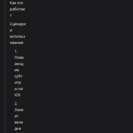
Как это
работае
т
Сценари
и
использ
ования
1.
Плав
ающ
ие
субт
итр
ы на
iOS
2.
Захв
ат
вкла
дки