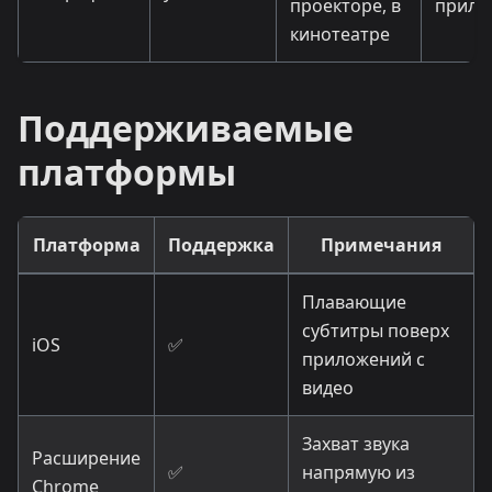
проекторе, в
прило
кинотеатре
Поддерживаемые
платформы
Платформа
Поддержка
Примечания
Плавающие
субтитры поверх
iOS
✅
приложений с
видео
Захват звука
Расширение
✅
напрямую из
Chrome