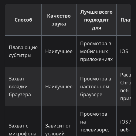
Лучше всего
Качество
Способ
подходит
Плат
звука
для
Просмотра в
Плавающие
Наилучшее
мобильных
iOS
субтитры
приложениях
Расши
Захват
Просмотра в
Chrom
вкладки
Наилучшее
настольном
веб-
браузера
браузере
прило
Просмотра
на
iOS / 
Захват с
Зависит от
телевизоре,
веб-
микрофона
условий