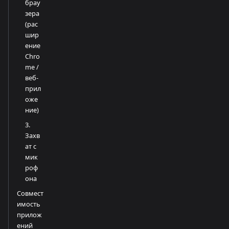
брау
зера
(рас
шир
ение
Chro
me /
веб-
прил
оже
ние)
3.
Захв
ат с
мик
роф
она
Совмест
имость
прилож
ений