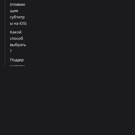
(плаваю
щие
субтитр
ы на iOS)
Какой
способ
выбрать
?
Поддер
живаем
ые
платфор
мы
Советы
для
лучших
результа
тов
Огранич
ения