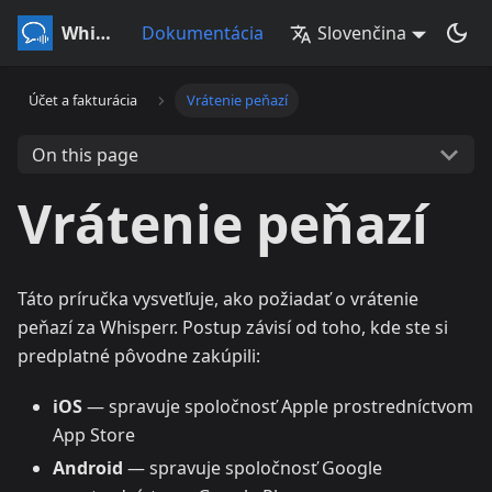
Whisperr
Dokumentácia
Slovenčina
Účet a fakturácia
Vrátenie peňazí
On this page
Vrátenie peňazí
Táto príručka vysvetľuje, ako požiadať o vrátenie
peňazí za Whisperr. Postup závisí od toho, kde ste si
predplatné pôvodne zakúpili:
iOS
— spravuje spoločnosť Apple prostredníctvom
App Store
Android
— spravuje spoločnosť Google