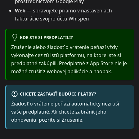
prostredníctvom Google Play
Web
— spravujete priamo v nastaveniach
fakturácie svojho účtu Whisperr
KDE STE SI PREDPLATILI?
Zrušenie alebo žiadosť o vrátenie peňazí vždy
vykonajte cez tú istú platformu, na ktorej ste si
predplatné zakúpili. Predplatné z App Store nie je
možné zrušiť z webovej aplikácie a naopak.
CHCETE ZASTAVIŤ BUDÚCE PLATBY?
Žiadosť o vrátenie peňazí automaticky nezruší
vaše predplatné. Ak chcete zabrániť jeho
obnoveniu, pozrite si
Zrušenie
.