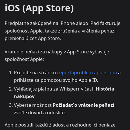
iOS (App Store)
Predplatné zakúpené na iPhone alebo iPad fakturuje
spoločnosť Apple, takže zrušenia a vrátenia peňazí
prebiehajú cez App Store.
Vrátenie peňazí za nákupy v App Store vybavuje
spoločnosť Apple:
Prejdite na stránku
reportaproblem.apple.com
a
prihláste sa pomocou svojho Apple ID.
Vyhľadajte platbu za Whisperr v časti
História
nákupov
.
Vyberte možnosť
Požiadať o vrátenie peňazí
,
zvoľte dôvod a odošlite.
Apple posúdi každú žiadosť a rozhodne, či peniaze