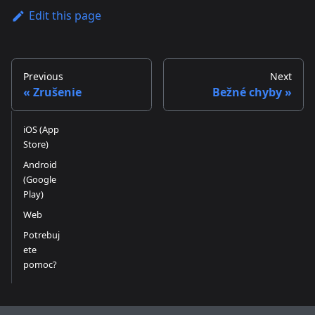
Edit this page
Previous
Next
Zrušenie
Bežné chyby
iOS (App
Store)
Android
(Google
Play)
Web
Potrebuj
ete
pomoc?