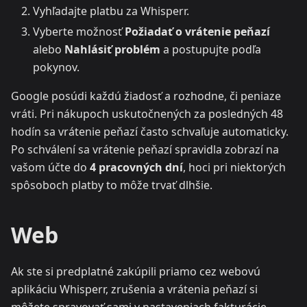
Vyhľadajte platbu za Whisperr.
Vyberte možnosť
Požiadať o vrátenie peňazí
alebo
Nahlásiť problém
a postupujte podľa
pokynov.
Google posúdi každú žiadosť a rozhodne, či peniaze
vráti. Pri nákupoch uskutočnených za posledných 48
hodín sa vrátenie peňazí často schvaľuje automaticky.
Po schválení sa vrátenie peňazí spravidla zobrazí na
vašom účte do
4 pracovných dní
, hoci pri niektorých
spôsoboch platby to môže trvať dlhšie.
Web
Ak ste si predplatné zakúpili priamo cez webovú
aplikáciu Whisperr, zrušenia a vrátenia peňazí si