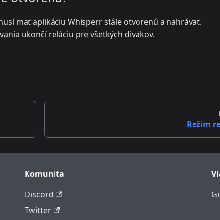
musí mať aplikáciu Whisperr stále otvorenú a nahrávať.
vania ukončí reláciu pre všetkých divákov.
Režim re
Komunita
Vi
Discord
Gi
Twitter