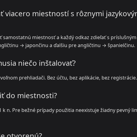
viacero miestností s rôznymi jazykový
riť samostatnú miestnosť a každý odkaz zdieľať s príslušným
ličtinu → japončinu a ďalšiu pre angličtinu → španielčinu.
usia niečo inštalovať?
oľnom prehliadači. Bez účtu, bez aplikácie, bez registrácie.
iť do miestnosti?
 k n. Pre bežné prípady použitia neexistuje žiadny pevný li
ále otvorenú?