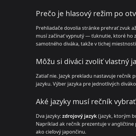
Prečo je hlasový režim po ot
Prehliadače dovolia stránke prehrať zvuk až
musí začínať vypnutý — ťuknutie, ktoré ho 
samotného diváka, takže v tichej miestnosti 
Môžu si diváci zvoliť vlastný 
Zatiaľ nie. Jazyk prekladu nastavuje rečník p
jazyku. Výber jazyka pre jednotlivých divákov
Aké jazyky musí rečník vybrať
Dva jazyky:
zdrojový jazyk
(jazyk, ktorým b
Napríklad ak rečník prezentuje v angličtine
ako cieľový japončinu.