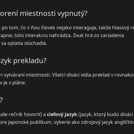
vorení miestnosti vypnutý?
 po tom, čo s ňou človek nejako interaguje, takže hlasový 
zapne, túto interakciu nahrádza. Zvuk hrá zo zariadenia
sa oplatia slúchadlá.
jazyk prekladu?
ri vytváraní miestnosti. Všetci diváci vidia preklad v rovnak
 je v pláne.
?
ude rečník hovoriť) a
cieľový jazyk
(jazyk, ktorý budú diváci 
 pre japonské publikum, vyberie ako zdrojový jazyk angličtin