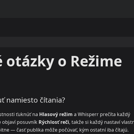
é otázky o Režime
uť namiesto čítania?
stnosti ťuknúť na
Hlasový režim
a Whisperr prečíta každý
re objaví posuvník
Rýchlosť reči
, takže si každý nastaví vlast
itne — časť publika môže počúvať, kým ostatní iba čítajú.