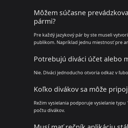
Môžem súčasne prevádzkovať 
pármi?
Pre každý jazykový pár by ste museli vytvo
publikom. Napríklad jednu miestnosť pre ang
Potrebujú diváci účet alebo m
Nie. Diváci jednoducho otvoria odkaz v ľubov
Koľko divákov sa môže pripoj
Režim vysielania podporuje vysielanie typu 1
počtu divákov.
Musí mať rečník aplikáciu st