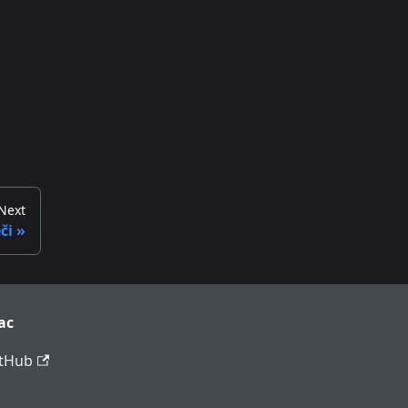
Next
či
ac
tHub