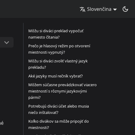
Slovenčina
Môžu si diváci preklad vypočuť
namiesto čítania?
Prečo je hlasový režim po otvorení
miestnosti vypnutý?
Môžu si diváci zvoliť vlastný jazyk
prekladu?
Aké jazyky musí rečník vybrať?
Môžem súčasne prevádzkovať viacero
miestností s rôznymi jazykovými
pármi?
Potrebujú diváci účet alebo musia
niečo inštalovať?
Koľko divákov sa môže pripojiť do
né
miestnosti?