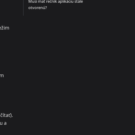
Musí mať rečník aplikáciu stále
otvorenú?
režim
om
čítať).
u a