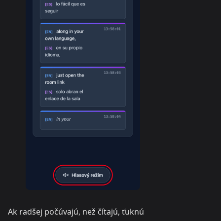
Ak radšej počúvajú, než čítajú, ťuknú