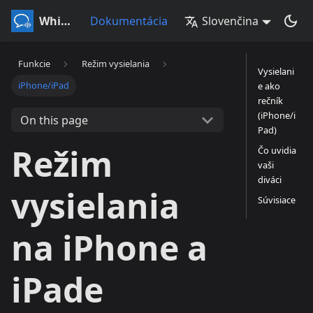
Whisperr
Dokumentácia
Slovenčina
Funkcie
Režim vysielania
Vysielani
iPhone/iPad
e ako
rečník
(iPhone/i
On this page
Pad)
Režim
Čo uvidia
vaši
diváci
vysielania
Súvisiace
na iPhone a
iPade