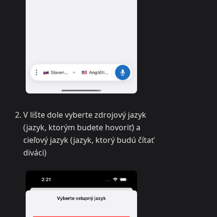
V lište dole vyberte zdrojový jazyk
(jazyk, ktorým budete hovoriť) a
cieľový jazyk (jazyk, ktorý budú čítať
diváci)