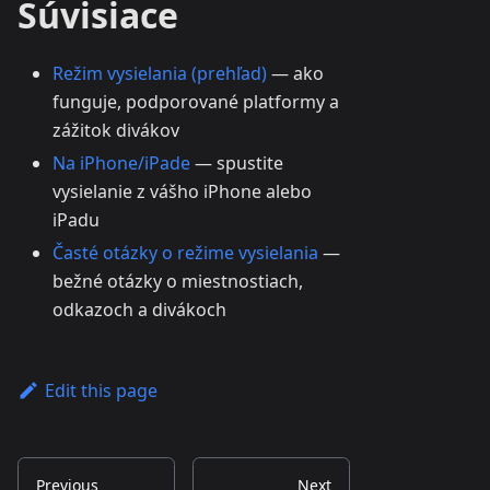
Súvisiace
Režim vysielania (prehľad)
— ako
funguje, podporované platformy a
zážitok divákov
Na iPhone/iPade
— spustite
vysielanie z vášho iPhone alebo
iPadu
Časté otázky o režime vysielania
—
bežné otázky o miestnostiach,
odkazoch a divákoch
Edit this page
Previous
Next