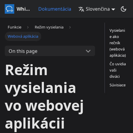
Whisperr
Dokumentácia
Slovenčina
Funkcie
Režim vysielania
Vysielani
Webová aplikácia
e ako
rečník
(webová
On this page
aplikácia)
Režim
Čo uvidia
vaši
diváci
vysielania
Súvisiace
vo webovej
aplikácii