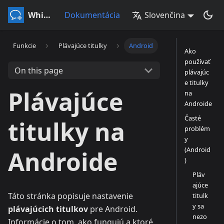
Whisperr
Dokumentácia
Slovenčina
Funkcie
Plávajúce titulky
Android
Ako
používať
On this page
plávajúc
e titulky
Plávajúce
na
Androide
Časté
titulky na
problém
y
(Android
Androide
)
Pláv
ajúce
Táto stránka popisuje nastavenie
titulk
y sa
plávajúcich titulkov
pre Android.
nezo
Informácie o tom, ako fungujú a ktoré