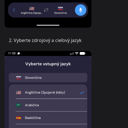
Vyberte zdrojový a cieľový jazyk