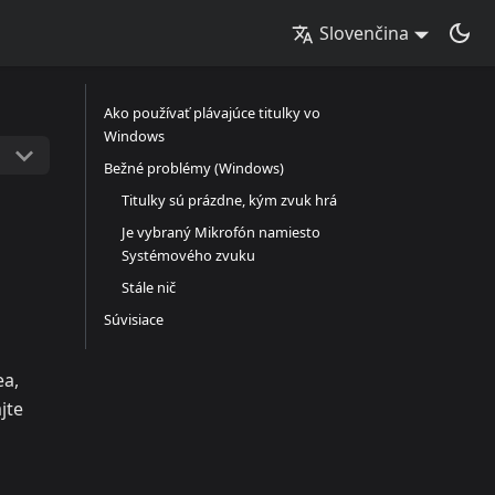
Slovenčina
Ako používať plávajúce titulky vo
Windows
Bežné problémy (Windows)
Titulky sú prázdne, kým zvuk hrá
Je vybraný Mikrofón namiesto
Systémového zvuku
Stále nič
Súvisiace
ea,
jte