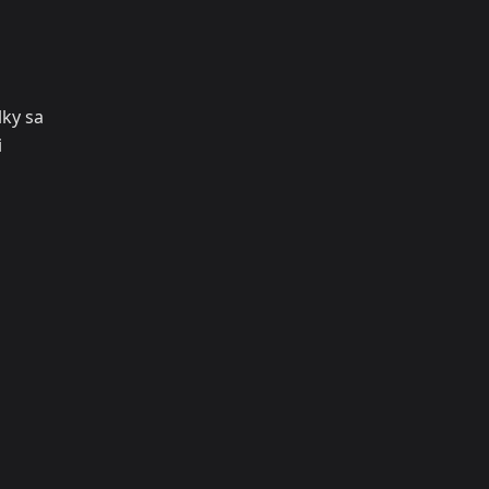
lky sa
i