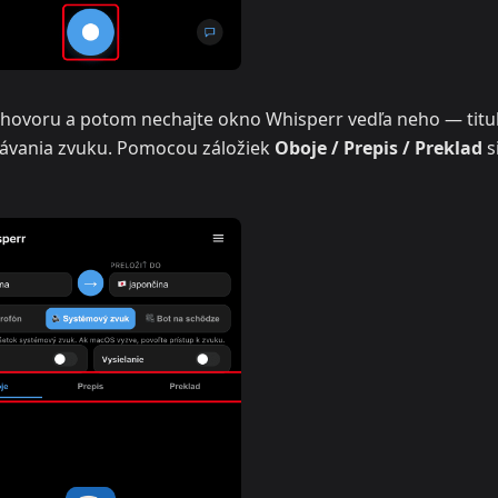
 k hovoru a potom nechajte okno Whisperr vedľa neho — titu
rávania zvuku. Pomocou záložiek
Oboje / Prepis / Preklad
s