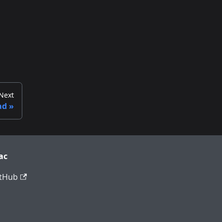
Next
ad
ac
tHub