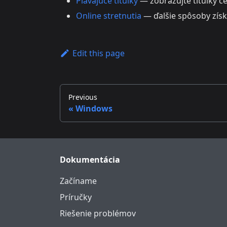
Plávajúce titulky
— zobrazujte titulky ce
Online stretnutia
— ďalšie spôsoby získ
Edit this page
Previous
Windows
Dokumentácia
Začíname
Príručky
Riešenie problémov