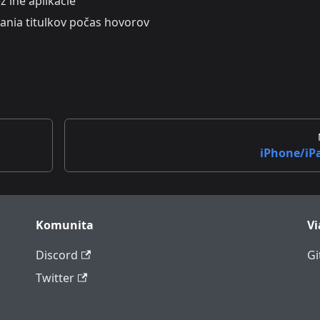
z iné aplikácie
ania titulkov počas hovorov
iPhone/iP
Komunita
Vi
Discord
Gi
Twitter