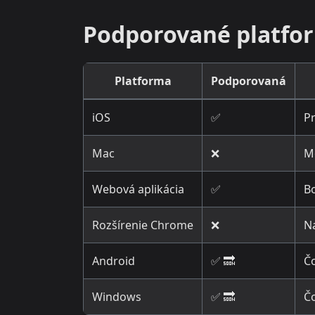
Podporované platfo
Platforma
Podporovaná
iOS
✅
Pr
Mac
❌
M
Webová aplikácia
✅
Bo
Rozšírenie Chrome
❌
N
Android
✅ 🔜
Č
Windows
✅ 🔜
Č