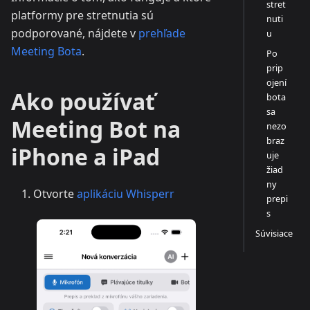
stret
platformy pre stretnutia sú
nuti
podporované, nájdete v
prehľade
u
Meeting Bota
.
Po
prip
ojení
Ako používať
bota
sa
Meeting Bot na
nezo
braz
iPhone a iPad
uje
žiad
ny
Otvorte
aplikáciu Whisperr
prepi
s
Súvisiace