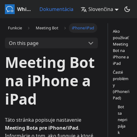
Whisperr
Dokumentácia
Slovenčina
Funkcie
Meeting Bot
iPhone/iPad
Ako
používať
On this page
Meeting
Bot na
Meeting Bot
iPhone a
iPad
Časté
na iPhone a
problém
y
(iPhone/i
iPad
Pad)
Bot
sa
Táto stránka popisuje nastavenie
nepri
pája
Meeting Bota pre iPhone/iPad
.
k
Informácie o tom, ako funguje a ktoré