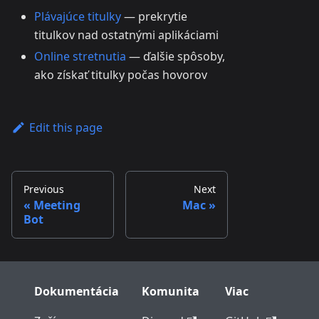
Plávajúce titulky
— prekrytie
titulkov nad ostatnými aplikáciami
Online stretnutia
— ďalšie spôsoby,
ako získať titulky počas hovorov
Edit this page
Previous
Next
Meeting
Mac
Bot
Dokumentácia
Komunita
Viac