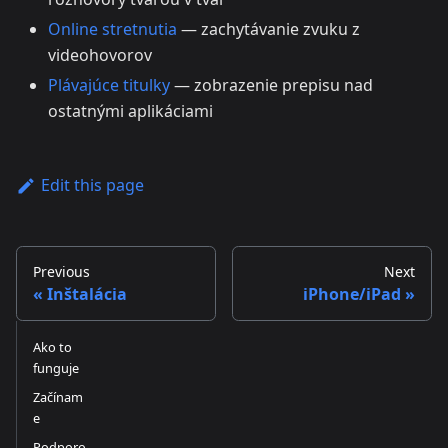
Online stretnutia
— zachytávanie zvuku z
videohovorov
Plávajúce titulky
— zobrazenie prepisu nad
ostatnými aplikáciami
Edit this page
Previous
Next
Inštalácia
iPhone/iPad
Ako to
funguje
Začínam
e
Podporo