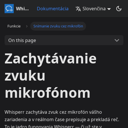
Whisperr
Dokumentácia
Slovenčina
Funkcie
Snímanie zvuku cez mikrofón
On this page
Zachytávanie
zvuku
mikrofónom
Whisperr zachytáva zvuk cez mikrofón vášho
zariadenia a v reálnom čase prepisuje a prekladá reč.
To je jadro fungovania Whisperr — či už ste v