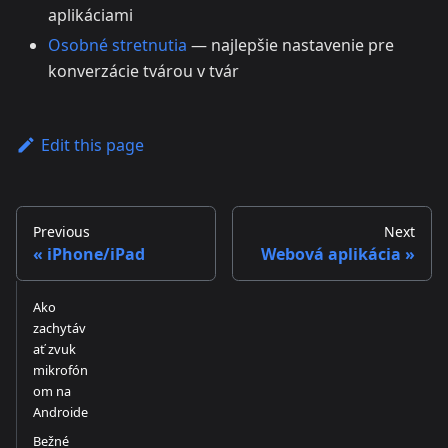
aplikáciami
Osobné stretnutia
— najlepšie nastavenie pre
konverzácie tvárou v tvár
Edit this page
Previous
Next
iPhone/iPad
Webová aplikácia
Ako
zachytáv
ať zvuk
mikrofón
om na
Androide
Bežné