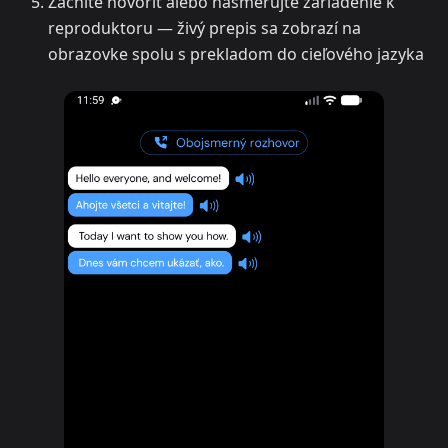
Začnite hovoriť alebo nasmerujte zariadenie k
reproduktoru — živý prepis sa zobrazí na
obrazovke spolu s prekladom do cieľového jazyka