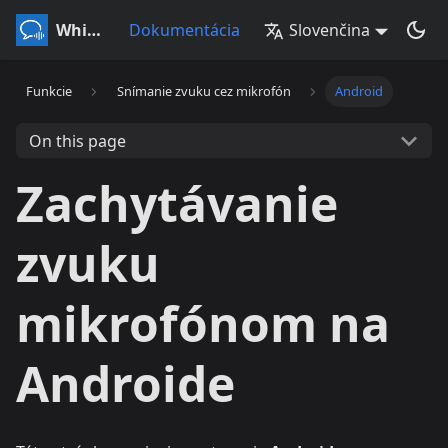
Whisperr
Dokumentácia
Slovenčina
Funkcie
Snímanie zvuku cez mikrofón
Android
On this page
Zachytávanie
zvuku
mikrofónom na
Androide