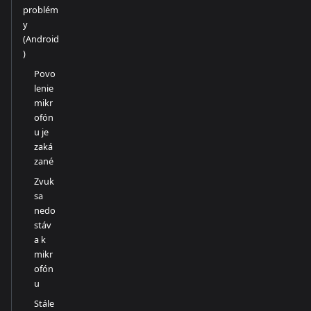
problém
y
(Android
)
Povo
lenie
mikr
ofón
u je
zaká
zané
Zvuk
sa
nedo
stáv
a k
mikr
ofón
u
Stále