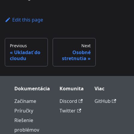
Edit this page
Previous
Next
Ukladať do
Osobné
cloudu
stretnutia
Dokumentácia
Komunita
Viac
Začíname
Discord
GitHub
Príručky
Twitter
Riešenie
problémov