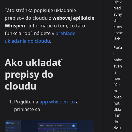
uje v
Ned
Táto stránka popisuje ukladanie
ávny
prepisov do cloudu z
webovej aplikácie
ch
Whisperr
. Informácie o tom, čo táto
konv
erzác
funkcia robí, nájdete v
prehľade
iách
ukladania do cloudu
.
Poča
s
Ako ukladať
nahr
ávan
prepisy do
ia
nem
cloudu
ôže
m
prep
Prejdite na
app.whisperr.co
a
núť
prihláste sa
Ukla
dať
do
clou