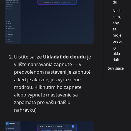
du
Nech
cem,
aby
sa
moje
prepi
sy
ukla
Uistite sa, že
Ukladať do cloudu
je
dali
v lište nahrávania zapnuté — v
Súvisiace
predvolenom nastavení je zapnuté
a keď je aktívne, je zvýraznené
modrou. Kliknutím ho zapnete
alebo vypnete (nastavenie sa
zapamätá pre vašu ďalšiu
nahrávku)