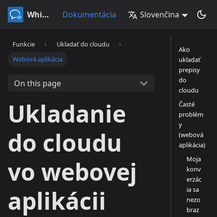
Whisperr
Dokumentácia
Slovenčina
Funkcie
Ukladať do cloudu
Ako
Webová aplikácia
ukladať
prepisy
do
On this page
cloudu
Ukladanie
Časté
problém
y
do cloudu
(webová
aplikácia)
Moja
vo webovej
konv
erzác
ia sa
aplikácii
nezo
braz