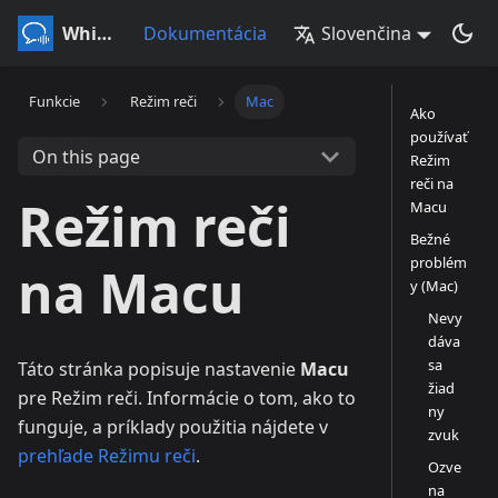
Whisperr
Dokumentácia
Slovenčina
Funkcie
Režim reči
Mac
Ako
používať
On this page
Režim
reči na
Režim reči
Macu
Bežné
problém
na Macu
y (Mac)
Nevy
dáva
sa
Táto stránka popisuje nastavenie
Macu
žiad
pre Režim reči. Informácie o tom, ako to
ny
funguje, a príklady použitia nájdete v
zvuk
prehľade Režimu reči
.
Ozve
na