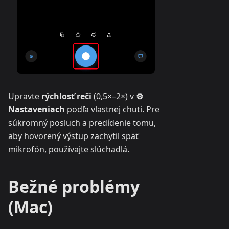
Upravte
rýchlosť reči
(0,5×–2×) v
⚙
Nastaveniach
podľa vlastnej chuti. Pre
súkromný posluch a predídenie tomu,
aby hovorený výstup zachytil späť
mikrofón, používajte slúchadlá.
Bežné problémy
(Mac)