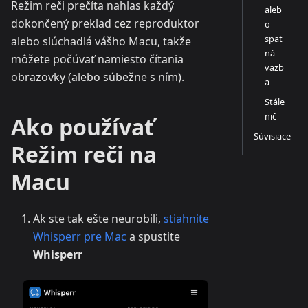
Režim reči prečíta nahlas každý
aleb
dokončený preklad cez reproduktor
o
spät
alebo slúchadlá vášho Macu, takže
ná
môžete počúvať namiesto čítania
väzb
obrazovky (alebo súbežne s ním).
a
Stále
nič
Ako používať
Súvisiace
Režim reči na
Macu
Ak ste tak ešte neurobili,
stiahnite
Whisperr pre Mac
a spustite
Whisperr