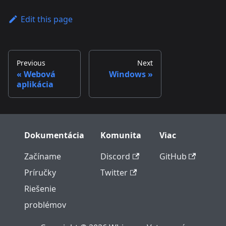
Edit this page
Previous
Next
Webová
Windows
aplikácia
Dokumentácia
Komunita
Viac
Začíname
Discord
GitHub
Príručky
Twitter
Riešenie
problémov