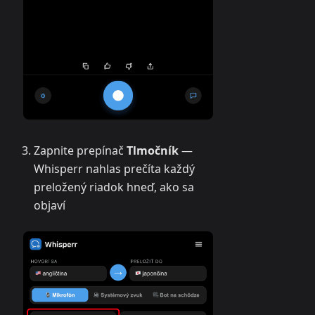
Zapnite prepínač
Tlmočník
—
Whisperr nahlas prečíta každý
preložený riadok hneď, ako sa
objaví