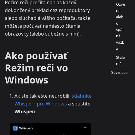
Režim reči prečíta nahlas každý
Ozve
dokončený preklad cez reproduktory
na
aleb
alebo slúchadlá vášho počítača, takže
o
môžete počúvať namiesto čítania
spät
obrazovky (alebo súbežne s ním).
ná
väzb
a
Ako používať
Stále
nič
Režim reči vo
Súvisiace
Windows
Ak ste tak ešte neurobili,
stiahnite
Whisperr pre Windows
a spustite
Whisperr