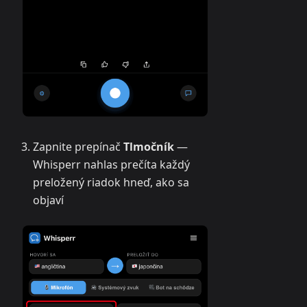
Zapnite prepínač
Tlmočník
—
Whisperr nahlas prečíta každý
preložený riadok hneď, ako sa
objaví