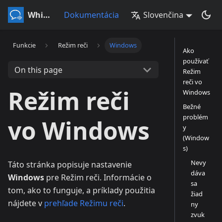
Whisperr
Dokumentácia
Slovenčina
Funkcie
Režim reči
Windows
Ako
používať
On this page
Režim
reči vo
Režim reči
Windows
Bežné
problém
vo Windows
y
(Window
s)
Nevy
Táto stránka popisuje nastavenie
dáva
Windows
pre Režim reči. Informácie o
sa
tom, ako to funguje, a príklady použitia
žiad
nájdete v
prehľade Režimu reči
.
ny
zvuk