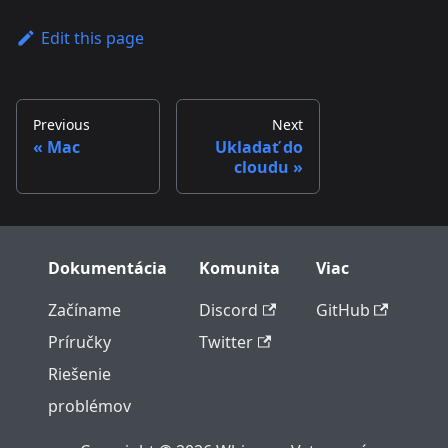
Edit this page
Previous
Next
Mac
Ukladať do
cloudu
Dokumentácia
Komunita
Viac
Začíname
Discord
GitHub
Príručky
Twitter
Riešenie
problémov