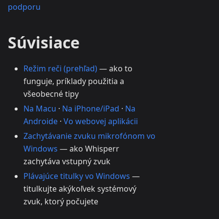
podporu
Súvisiace
Režim reči (prehľad)
— ako to
funguje, príklady použitia a
všeobecné tipy
Na Macu
·
Na iPhone/iPad
·
Na
Androide
·
Vo webovej aplikácii
Zachytávanie zvuku mikrofónom vo
Windows
— ako Whisperr
zachytáva vstupný zvuk
Plávajúce titulky vo Windows
—
titulkujte akýkoľvek systémový
zvuk, ktorý počujete