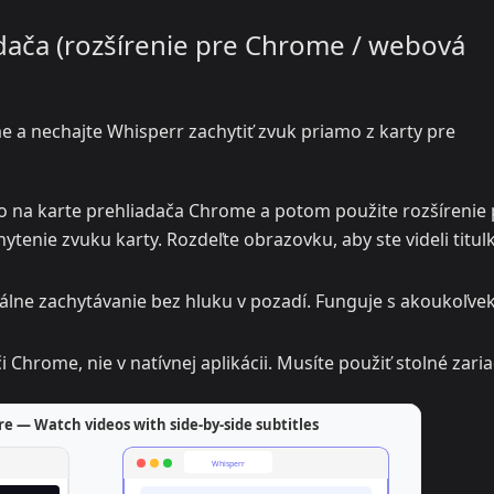
adača (rozšírenie pre Chrome / webová
e a nechajte Whisperr zachytiť zvuk priamo z karty pre
o na karte prehliadača Chrome a potom použite rozšírenie 
enie zvuku karty. Rozdeľte obrazovku, aby ste videli titul
tálne zachytávanie bez hluku v pozadí. Funguje s akoukoľve
 Chrome, nie v natívnej aplikácii. Musíte použiť stolné zari