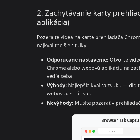
2. Zachytávanie karty prehli
aplikácia)
Pozerajte videá na karte prehliadača Chrom
najkvalitnejšie titulky.
Odporúčané nastavenie:
Otvorte vide
Chrome alebo webovú aplikáciu na zachyt
vedľa seba
Výhody:
Najlepšia kvalita zvuku — digi
webovou stránkou
Nevýhody:
Musíte pozerať v prehliadači