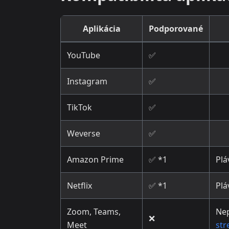
Aplikácia
Podporované
YouTube
✅
Instagram
✅
TikTok
✅
Weverse
✅
Amazon Prime
✅ *1
Plá
Netflix
✅ *1
Plá
Zoom, Teams,
Ne
❌
Meet
str