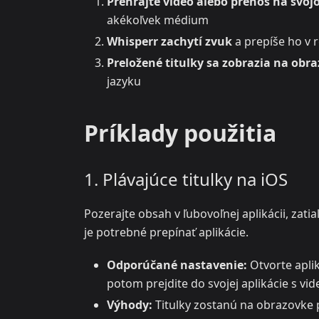
Prehrajte video alebo prenos na svoj
akékoľvek médium
Whisperr zachytí zvuk
a prepíše ho v 
Preložené titulky sa zobrazia na obr
jazyku
Príklady použitia
1. Plávajúce titulky na iOS
Pozerajte obsah v ľubovoľnej aplikácii, zat
je potrebné prepínať aplikácie.
Odporúčané nastavenie:
Otvorte aplik
potom prejdite do svojej aplikácie s vi
Výhody:
Titulky zostanú na obrazovke 