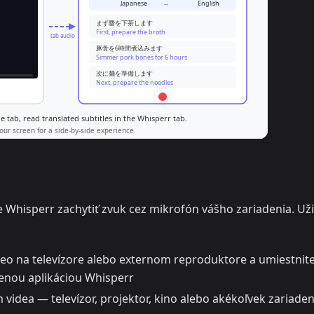
e Whisperr zachytiť zvuk cez mikrofón vášho zariadenia. Už
deo na televízore alebo externom reproduktore a umiestnit
tenou aplikáciou Whisperr
idea — televízor, projektor, kino alebo akékoľvek zariaden