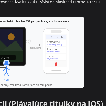
esnosť. Kvalita zvuku závisí od hlasitosti reproduktora a
ií (Plávajúce titulky na iOS)