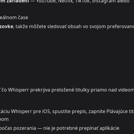
om zariadení
— YouTube, Netflix, TikTok, Instagram alebo
reálnom čase
azovke
, takže môžete sledovať obsah vo svojom preferova
iaľ čo Whisperr prekrýva preložené titulky priamo nad videom
áciu Whisperr pre iOS, spustite prepis, zapnite Plávajúce tit
deom
počas pozerania — nie je potrebné prepínať aplikácie