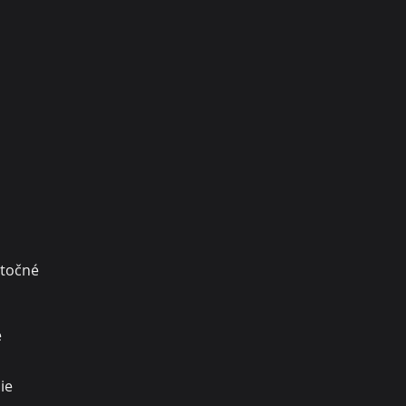
itočné
e
ie