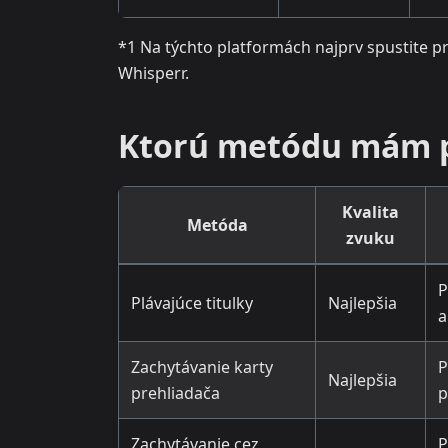
*1 Na týchto platformách najprv spustite pr
Whisperr.
Ktorú metódu mám p
Kvalita
Metóda
zvuku
P
Plávajúce titulky
Najlepšia
a
Zachytávanie karty
P
Najlepšia
prehliadača
p
Zachytávanie cez
P