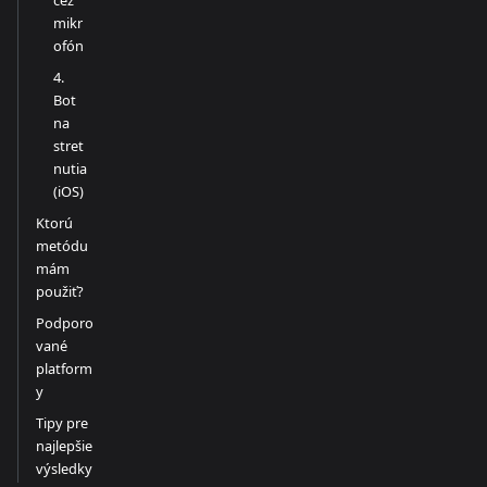
cez
mikr
ofón
4.
Bot
na
stret
nutia
(iOS)
Ktorú
metódu
mám
použiť?
Podporo
vané
platform
y
Tipy pre
najlepšie
výsledky