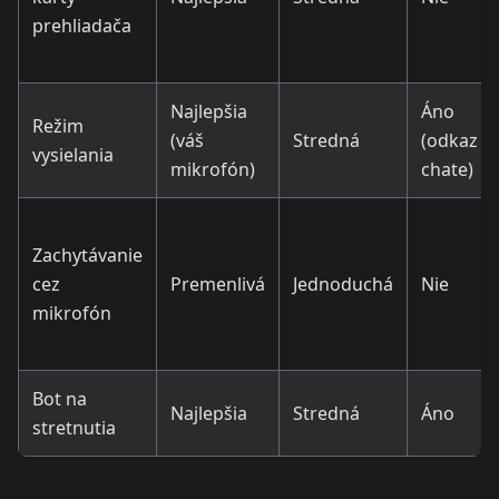
prehliadača
Najlepšia
Áno
Režim
(váš
Stredná
(odkaz v
vysielania
mikrofón)
chate)
Zachytávanie
cez
Premenlivá
Jednoduchá
Nie
mikrofón
Bot na
Najlepšia
Stredná
Áno
stretnutia