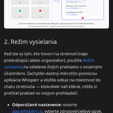
2. Režim vysielania
Keď ste vy tým, kto hovorí na stretnutí (napr.
prednášajúci alebo organizátor), použite
Režim
vysielania
na zdieľanie živých prekladov s ostatnými
účastníkmi. Zachytíte vlastný mikrofón pomocou
aplikácie Whisperr a vložíte odkaz na miestnosť do
chatu stretnutia — ktokoľvek naň klikne, môže si
prečítať preklad vo svojom prehliadači.
Odporúčané nastavenie:
otvorte
app.whisperr.co
, vyberte zdrojový/cieľový jazyk,