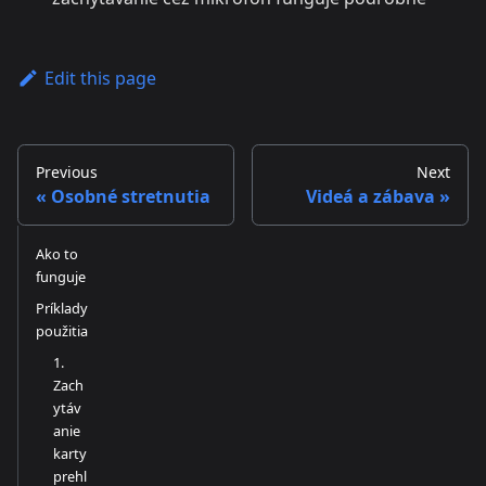
Edit this page
Previous
Next
Osobné stretnutia
Videá a zábava
Ako to
funguje
Príklady
použitia
1.
Zach
ytáv
anie
karty
prehl