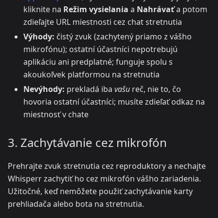
kliknite na
Režim vysielania
a
Nahrávať
a potom
zdieľajte URL miestnosti cez chat stretnutia
Výhody:
čistý zvuk (zachytený priamo z vášho
mikrofónu); ostatní účastníci nepotrebujú
aplikáciu ani predplatné; funguje spolu s
akoukoľvek platformou na stretnutia
Nevýhody:
prekladá iba
vašu
reč, nie to, čo
hovoria ostatní účastníci; musíte zdieľať odkaz na
miestnosť v chate
3. Zachytávanie cez mikrofón
Prehrajte zvuk stretnutia cez reproduktory a nechajte
Whisperr zachytiť ho cez mikrofón vášho zariadenia.
Užitočné, keď nemôžete použiť zachytávanie karty
prehliadača alebo bota na stretnutia.