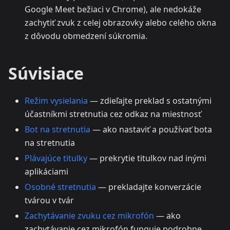
Google Meet bežiaci v Chrome), ale nedokáže
zachytiť zvuk z celej obrazovky alebo celého okna
z dôvodu obmedzení súkromia.
Súvisiace
Režim vysielania
— zdieľajte preklad s ostatnými
účastníkmi stretnutia cez odkaz na miestnosť
Bot na stretnutia
— ako nastaviť a používať bota
na stretnutia
Plávajúce titulky
— prekrytie titulkov nad inými
aplikáciami
Osobné stretnutia
— prekladajte konverzácie
tvárou v tvár
Zachytávanie zvuku cez mikrofón
— ako
zachytávanie cez mikrofón funguje podrobne