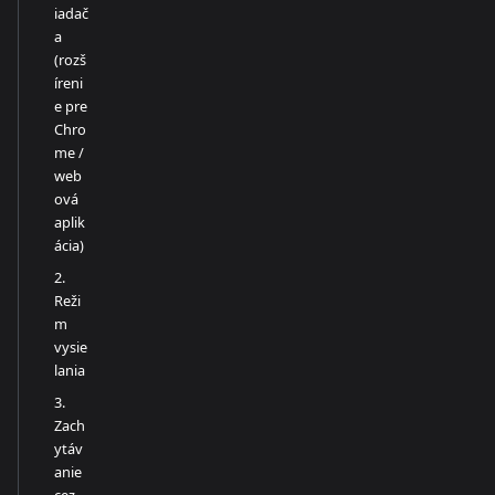
iadač
a
(rozš
íreni
e pre
Chro
me /
web
ová
aplik
ácia)
2.
Reži
m
vysie
lania
3.
Zach
ytáv
anie