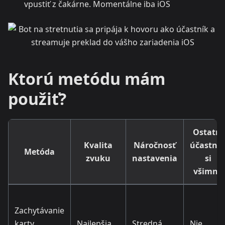
vpustiť z čakárne. Momentálne iba iOS
Ktorú metódu mám
použiť?
Ostatní
Kvalita
Náročnosť
účastníc
Metóda
zvuku
nastavenia
si
všimnú
Zachytávanie
karty
Najlepšia
Stredná
Nie