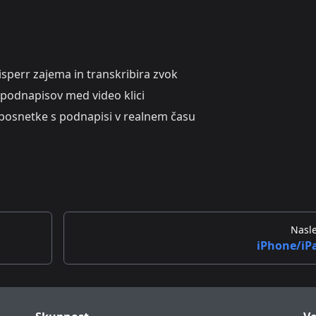
perr zajema in transkribira zvok
podnapisov med video klici
posnetke s podnapisi v realnem času
Nasle
iPhone/iP