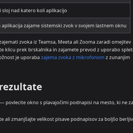
 sloj nad katero koli aplikacijo
aplikacija zajame sistemski zvok v svojem lastnem oknu
zajemati zvoka iz Teamsa, Meeta ali Zooma zaradi omejitev
te klicu prek brskalnika in zajamete prevod z uporabo sple
možnost je uporaba
zajema zvoka z mikrofonom
z zunanjim
 rezultate
— povlecite okno s plavajočimi podnapisi na mesto, ki ne z
 ali zmanjšajte velikost pisave podnapisov za boljšo berlji