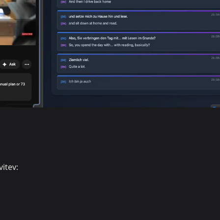
itev: