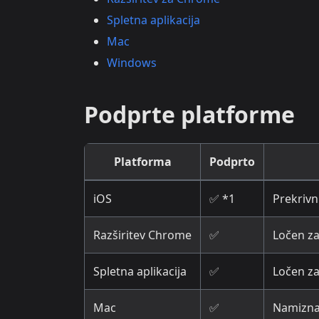
Spletna aplikacija
Mac
Windows
Podprte platforme
Platforma
Podprto
iOS
✅ *1
Prekrivni
Razširitev Chrome
✅
Ločen za
Spletna aplikacija
✅
Ločen za
Mac
✅
Namizna 