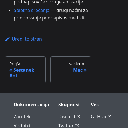
podnapisov čez druge aplikacije
Spletna srečanja
— drugi načini za
pridobivanje podnapisov med klici
Uredi to stran
Prejšnji
Naslednji
Sestanek
Mac
Bot
Dokumentacija
Skupnost
Več
Začetek
Discord
GitHub
Vodniki
Twitter