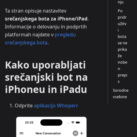
nju
Ta stran opisuje nastavitev
Po
pridr
srečanjskega bota za iPhone/iPad
.
užitv
Informacije o delovanju in podprtih
i
platformah najdete v
pregledu
bota
srečanjskega bota
.
se ne
prika
že
Kako uporabljati
nobe
n
srečanjski bot na
prepi
s
iPhoneu in iPadu
Sorodne
vsebine
Odprite
aplikacijo Whisperr