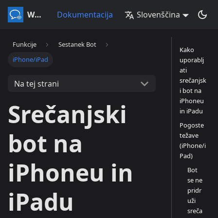
Whisperr
Dokumentacija
Slovenščina
Funkcije
Sestanek Bot
Kako
iPhone/iPad
uporablj
ati
srečanjsk
Na tej strani
i bot na
iPhoneu
Srečanjski
in iPadu
Pogoste
bot na
težave
(iPhone/i
Pad)
iPhoneu in
Bot
se ne
pridr
iPadu
uži
sreča