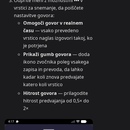
Odprite meni z možnostmi
•••
v
vrstici za snemanje, da poiščete
nastavitve govora:
Omogoči govor v realnem
času
— vsako prevedeno
vrstico naglas izgovori takoj, ko
je potrjena
Prikaži gumb govora
— doda
ikono zvočnika poleg vsakega
zapisa in prevoda, da lahko
kadar koli znova predvajate
katero koli vrstico
Hitrost govora
— prilagodite
hitrost predvajanja od 0,5× do
2×