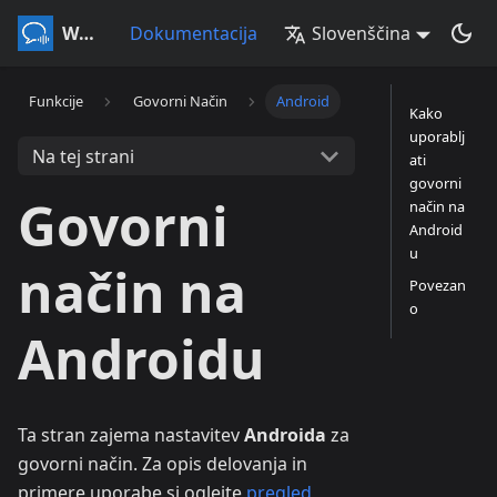
Whisperr
Dokumentacija
Slovenščina
Funkcije
Govorni Način
Android
Kako
uporablj
Na tej strani
ati
govorni
Govorni
način na
Android
u
način na
Povezan
o
Androidu
Ta stran zajema nastavitev
Androida
za
govorni način. Za opis delovanja in
primere uporabe si oglejte
pregled