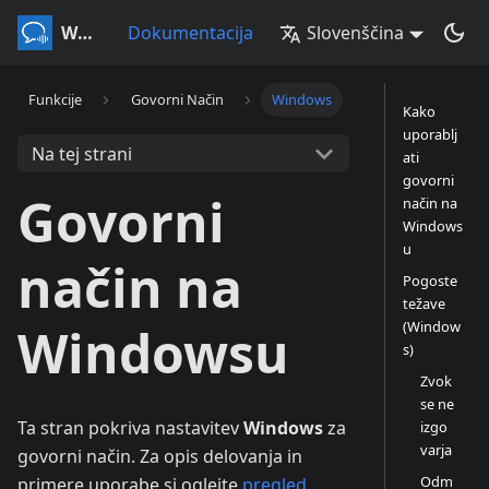
Whisperr
Dokumentacija
Slovenščina
Funkcije
Govorni Način
Windows
Kako
uporablj
Na tej strani
ati
govorni
Govorni
način na
Windows
u
način na
Pogoste
težave
(Window
Windowsu
s)
Zvok
se ne
Ta stran pokriva nastavitev
Windows
za
izgo
varja
govorni način. Za opis delovanja in
Odm
primere uporabe si oglejte
pregled