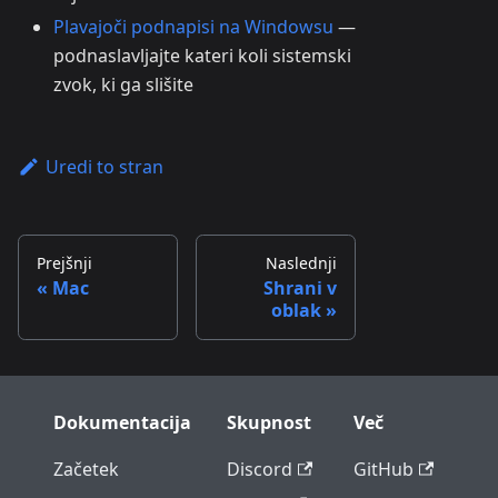
Plavajoči podnapisi na Windowsu
—
podnaslavljajte kateri koli sistemski
zvok, ki ga slišite
Uredi to stran
Prejšnji
Naslednji
Mac
Shrani v
oblak
Dokumentacija
Skupnost
Več
Začetek
Discord
GitHub