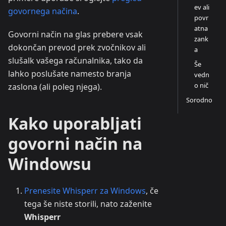
ev ali
govornega načina
.
povr
atna
Govorni način na glas prebere vsak
zank
dokončan prevod prek zvočnikov ali
a
slušalk vašega računalnika, tako da
Še
lahko poslušate namesto branja
vedn
o nič
zaslona (ali poleg njega).
Sorodno
Kako uporabljati
govorni način na
Windowsu
Prenesite Whisperr za Windows
, če
tega še niste storili, nato zaženite
Whisperr