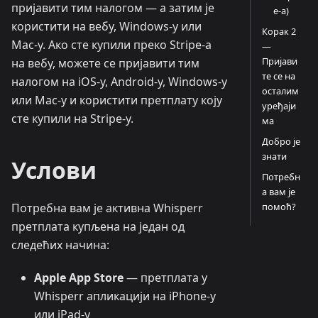
пријавити тим налогом — а затим је
e-а)
користити на вебу, Windows-у или
Корак 2
Mac-у. Ако сте купили преко Stripe-а
—
Пријави
на вебу, можете се пријавити тим
те се на
налогом на iOS-у, Android-у, Windows-у
осталим
или Mac-у и користити претплату коју
уређаји
сте купили на Stripe-у.
ма
Добро је
знати
Услови
Потребн
а вам је
помоћ?
Потребна вам је активна Whisperr
претплата купљена на један од
следећих начина:
Apple App Store
— претплата у
Whisperr апликацији на iPhone-у
или iPad-у