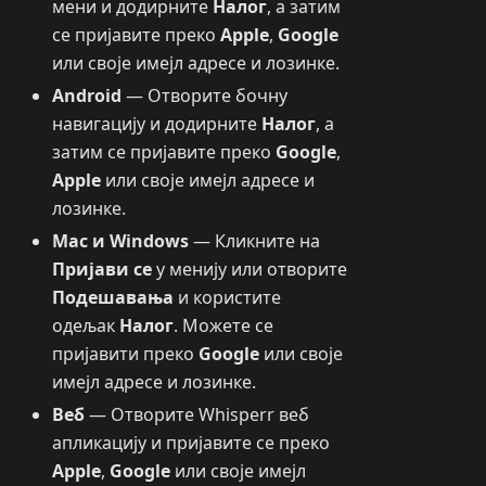
мени и додирните
Налог
, а затим
се пријавите преко
Apple
,
Google
или своје имејл адресе и лозинке.
Android
— Отворите бочну
навигацију и додирните
Налог
, а
затим се пријавите преко
Google
,
Apple
или своје имејл адресе и
лозинке.
Mac и Windows
— Кликните на
Пријави се
у менију или отворите
Подешавања
и користите
одељак
Налог
. Можете се
пријавити преко
Google
или своје
имејл адресе и лозинке.
Веб
— Отворите Whisperr веб
апликацију и пријавите се преко
Apple
,
Google
или своје имејл