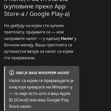
(куповине преко App
Store-а / Google Play-а)
На уређају на којем сте купили
претплату, пријавите се — или
направите налог — у одељку
Налог
у
бочном менију. Ваша претплата се
аутоматски везује за налог са којим
сте пријављени.
ОВО ЈЕ ВАШ WHISPERR НАЛОГ
Налог са којим се пријављујете је
онај који креирате на Whisperr-у
— то није исто што и ваш Apple
ID (iCloud) или ваш Google Play
Store налог.