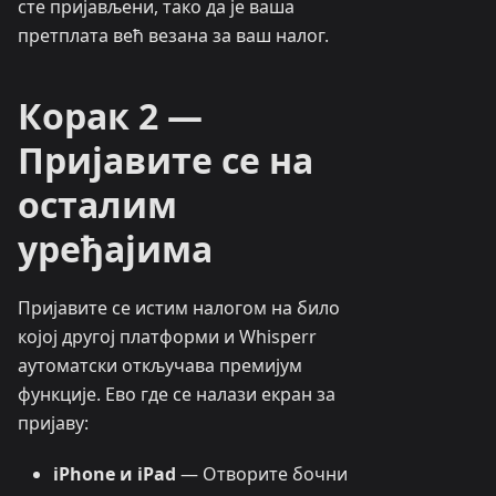
сте пријављени, тако да је ваша
претплата већ везана за ваш налог.
Корак 2 —
Пријавите се на
осталим
уређајима
Пријавите се истим налогом на било
којој другој платформи и Whisperr
аутоматски откључава премијум
функције. Ево где се налази екран за
пријаву:
iPhone и iPad
— Отворите бочни