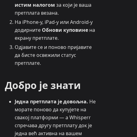
истим налогом
за који је ваша
претплата везана.
На iPhone-у, iPad-у или Android-у
додирните
Обнови куповине
на
екрану претплате.
Одјавите се и поново пријавите
да бисте освежили статус
претплате.
Добро је знати
Једна претплата је довољна.
Не
морате поново да купујете на
свакој платформи — а Whisperr
спречава другу претплату док је
једна већ активна на вашем