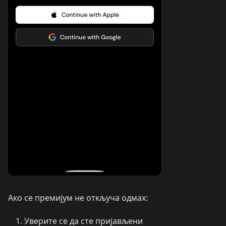
Ако се премијум не откључа одмах:
Уверите се да сте пријављени