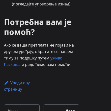
(погледајте упозорење изнад).
Потребна вам је
помоћ?
Ако се ваша претплата не појави на
другом уређају, обратите се нашем
тиму за подршку путем
уживо
ћаскања
и радо ћемо вам помоћи.
Уреди ову
страницу
Назад
Даље