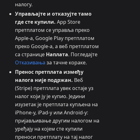
налогу.
Управљајте и отказујте тамо
где сте купили.
App Store
претплатом се управља преко
Apple-а, Google Play претплатом
преко Google-а, а веб претплатом
са странице
Наплата
. Погледајте
Отказивања
за тачне кораке.
Пренос претплата између
налога није подржан.
Веб
(Stripe) претплата увек остаје уз
налог који ју је купио. Једини
изузетак је претплата купљена на
iPhone-у, iPad-у или Android-у:
пријављивање другим налогом на
уређају на којем сте купили
преноси претплату на тај налог