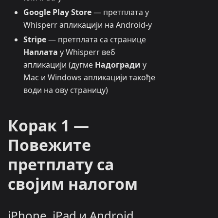
Google Play Store
— претплата у
Whisperr апликацији на Android-у
Stripe
— претплата са странице
Наплата
у Whisperr веб
апликацији (дугме
Надогради
у
Mac и Windows апликацији такође
води на ову страницу)
Корак 1 —
Повежите
претплату са
својим налогом
iPhone, iPad и Android