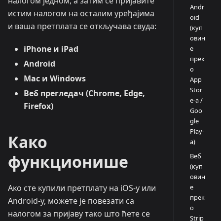
налогом једном, а затим се пријавите
Andr
истим налогом на осталим уређајима
oid
и ваша претплата се откључава свуда:
(куп
овин
iPhone и iPad
е
прек
Android
о
Mac и Windows
App
Stor
Веб прегледач (Chrome, Edge,
e-а /
Firefox)
Goo
gle
Play-
Како
а)
функционише
Веб
(куп
овин
е
Ако сте купили претплату на iOS-у или
прек
Android-у, можете је повезати са
о
налогом за пријаву тако што ћете се
Strip