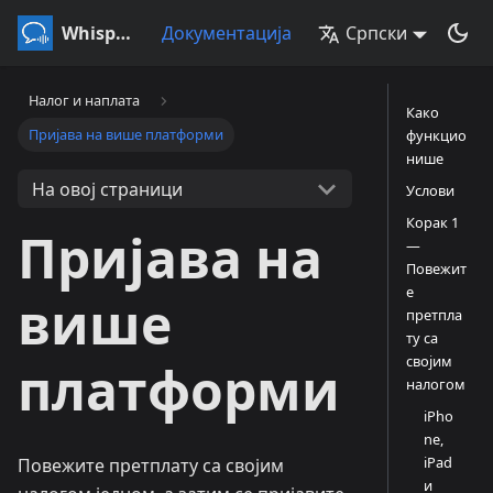
Whisperr
Документација
Српски
Налог и наплата
Како
Пријава на више платформи
функцио
нише
На овој страници
Услови
Корак 1
Пријава на
—
Повежит
е
више
претпла
ту са
својим
платформи
налогом
iPho
ne,
iPad
Повежите претплату са својим
и