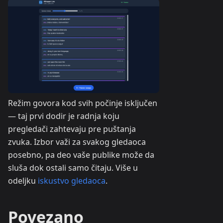
Režim govora kod svih počinje isključen
— taj prvi dodir je radnja koju
pregledači zahtevaju pre puštanja
zvuka. Izbor važi za svakog gledaoca
posebno, pa deo vaše publike može da
sluša dok ostali samo čitaju. Više u
odeljku
iskustvo gledaoca
.
Povezano