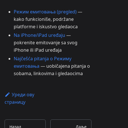
Режим емитовања (pregled)
—
kako funkcioniše, podržane
platforme i iskustvo gledaoca
Na iPhone/iPad uređaju
—
pokrenite emitovanje sa svog
iPhone ili iPad uređaja
Najčešća pitanja o Режиму
емитовања
— uobičajena pitanja o
sobama, linkovima i gledaocima
Уреди ову
страницу
Назад
Даље