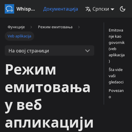
Whisperr
Документација
Српски
Функције
Режим емитовања
Emitova
Veb aplikacija
nje kao
govornik
(veb
На овој страници
aplikacija
)
Режим
Šta vide
vaši
емитовања
gledaoci
Povezan
o
у веб
апликацији