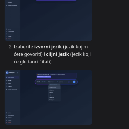
Izaberite
izvorni jezik
(jezik kojim
ćete govoriti) i
ciljni jezik
(jezik koji
će gledaoci čitati)