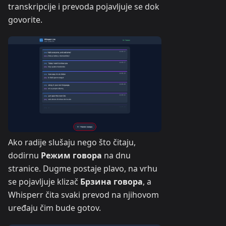
transkripcije i prevoda pojavljuje se dok
govorite.
Ako radije slušaju nego što čitaju,
dodirnu
Режим говора
na dnu
stranice. Dugme postaje plavo, na vrhu
se pojavljuje klizač
Брзина говора
, a
Whisperr čita svaki prevod na njihovom
uređaju čim bude gotov.