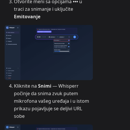
Otvorite meni sa opcijama
•••
u
traci za snimanje i uključite
Emitovanje
Kliknite na
Snimi
— Whisperr
počinje da snima zvuk putem
mikrofona vašeg uređaja i u istom
prikazu pojavljuje se deljivi URL
sobe