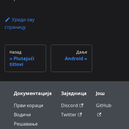
Уреди ову
страницу
Назад
Даље
Plutajući
Android
titlovi
Документација
Заједница
Још
Први кораци
Discord
GitHub
Водичи
Twitter
Решавање