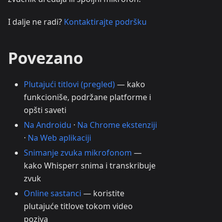
I dalje ne radi?
Kontaktirajte podršku
Povezano
Plutajući titlovi (pregled)
— kako
funkcioniše, podržane platforme i
opšti saveti
Na Androidu
·
Na Chrome ekstenziji
·
Na Web aplikaciji
Snimanje zvuka mikrofonom
—
kako Whisperr snima i transkribuje
zvuk
Online sastanci
— koristite
plutajuće titlove tokom video
poziva