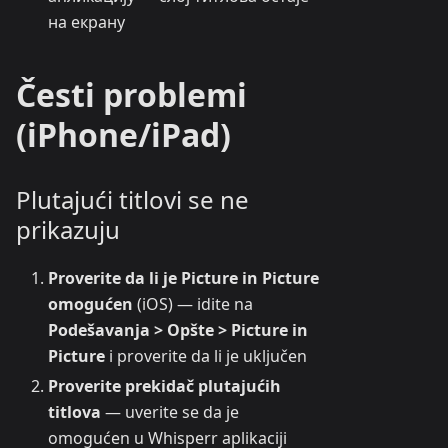
на екрану
Česti problemi
(iPhone/iPad)
Plutajući titlovi se ne
prikazuju
Proverite da li je Picture in Picture
omogućen
(iOS) — idite na
Podešavanja > Opšte > Picture in
Picture
i proverite da li je uključen
Proverite prekidač plutajućih
titlova
— uverite se da je
omogućen u Whisperr aplikaciji