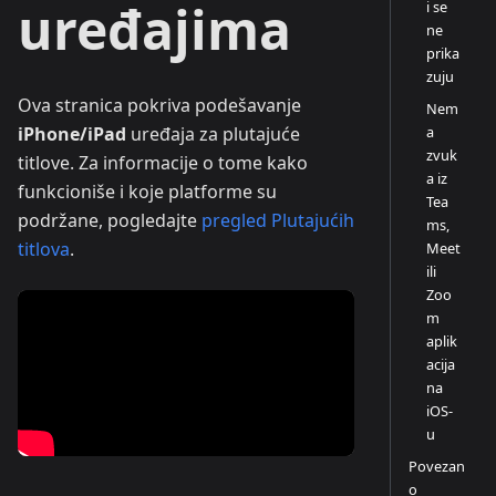
uređajima
i se
ne
prika
zuju
Ova stranica pokriva podešavanje
Nem
a
iPhone/iPad
uređaja za plutajuće
zvuk
titlove. Za informacije o tome kako
a iz
funkcioniše i koje platforme su
Tea
podržane, pogledajte
pregled Plutajućih
ms,
titlova
.
Meet
ili
Zoo
m
aplik
acija
na
iOS-
u
Povezan
o