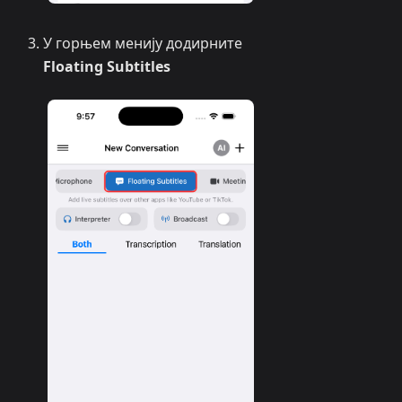
У горњем менију додирните
Floating Subtitles