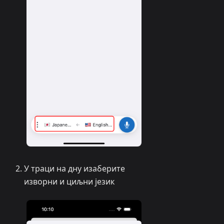
У траци на дну изаберите
изворни и циљни језик