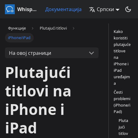
Whisperr
Документација
Српски
Функције
Plutajući titlovi
Kako
iPhone/iPad
koristiti
plutajuće
titlove
На овој страници
na
iPhone i
Plutajući
iPad
uređajim
a
titlovi na
Česti
problemi
iPhone i
(iPhone/i
Pad)
Pluta
iPad
jući
titlov