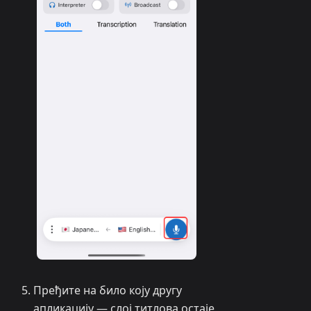
Пређите на било коју другу
апликацију — слој титлова остаје