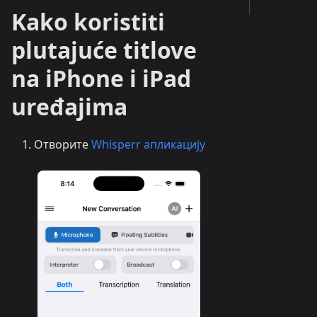
Kako koristiti
plutajuće titlove
na iPhone i iPad
uređajima
Отворите
Whisperr апликацију