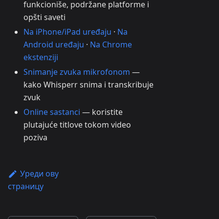
funkcioniše, podržane platforme i
opšti saveti
Na iPhone/iPad uređaju
·
Na
Android uređaju
·
Na Chrome
ekstenziji
Snimanje zvuka mikrofonom
—
kako Whisperr snima i transkribuje
zvuk
Online sastanci
— koristite
plutajuće titlove tokom video
poziva
Уреди ову
страницу