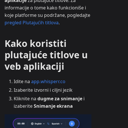
aplikacije
za plutajuće titlove. Za
informacije o tome kako funkcioniše i
koje platforme su podržane, pogledajte
pregled Plutajućih titlova
.
Kako koristiti
plutajuće titlove u
veb aplikaciji
Idite na
app.whisperr.co
Izaberite izvorni i ciljni jezik
Kliknite na
dugme za snimanje
i
izaberite
Snimanje ekrana