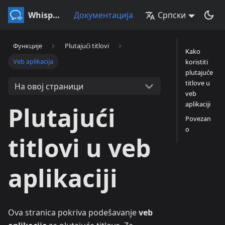
Whisperr
Документација
Српски
Функције
Plutajući titlovi
Kako
Veb aplikacija
koristiti
plutajuće
titlove u
На овој страници
veb
aplikaciji
Plutajući
Povezan
o
titlovi u veb
aplikaciji
Ova stranica pokriva podešavanje
veb