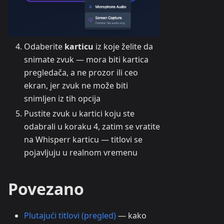
Odaberite
karticu
iz koje želite da
snimate zvuk — mora biti kartica
pregledača, a ne prozor ili ceo
ekran, jer zvuk ne može biti
snimljen iz tih opcija
Pustite zvuk u kartici koju ste
odabrali u koraku 4, zatim se vratite
na Whisperr karticu — titlovi se
pojavljuju u realnom vremenu
Povezano
Plutajući titlovi (pregled)
— kako