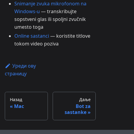
Snimanje zvuka mikrofonom na
Windows-u
— transkribujte
sopstveni glas ili spoljni zvučnik
umesto toga
Online sastanci
— koristite titlove
tokom video poziva
Уреди ову
страницу
Назад
Даље
Mac
Bot za
sastanke