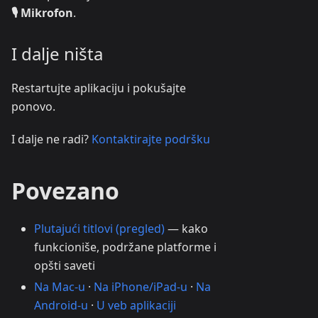
🎙️ Mikrofon
.
I dalje ništa
Restartujte aplikaciju i pokušajte
ponovo.
I dalje ne radi?
Kontaktirajte podršku
Povezano
Plutajući titlovi (pregled)
— kako
funkcioniše, podržane platforme i
opšti saveti
Na Mac-u
·
Na iPhone/iPad-u
·
Na
Android-u
·
U veb aplikaciji