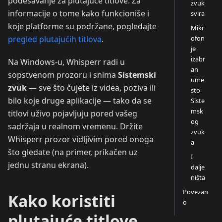
podešavanje za plutajuće titlove. Za
zvuk
informacije o tome kako funkcioniše i
svira
koje platforme su podržane, pogledajte
Mikr
ofon
pregled plutajućih titlova
.
je
izabr
Na Windows-u, Whisperr radi u
an
sopstvenom prozoru i snima
Sistemski
ume
zvuk
— sve što čujete iz videa, poziva ili
sto
bilo koje druge aplikacije — tako da se
Siste
msk
titlovi uživo pojavljuju pored vašeg
og
sadržaja u realnom vremenu. Držite
zvuk
Whisperr prozor vidljivim pored onoga
a
što gledate (na primer, prikačen uz
I
jednu stranu ekrana).
dalje
ništa
Povezan
Kako koristiti
o
plutajuće titlove