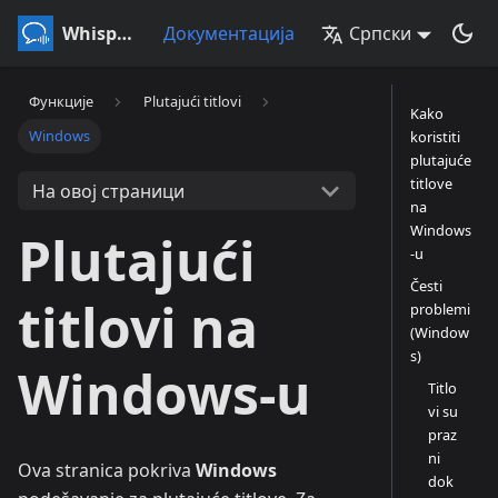
Whisperr
Документација
Српски
Функције
Plutajući titlovi
Kako
Windows
koristiti
plutajuće
titlove
На овој страници
na
Windows
Plutajući
-u
Česti
titlovi na
problemi
(Window
s)
Windows-u
Titlo
vi su
praz
ni
Ova stranica pokriva
Windows
dok