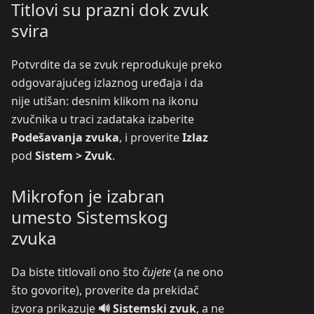
Titlovi su prazni dok zvuk
svira
Potvrdite da se zvuk reprodukuje preko
odgovarajućeg izlaznog uređaja i da
nije utišan: desnim klikom na ikonu
zvučnika u traci zadataka izaberite
Podešavanja zvuka
, i proverite
Izlaz
pod
Sistem > Zvuk
.
Mikrofon je izabran
umesto Sistemskog
zvuka
Da biste titlovali ono što
čujete
(a ne ono
što govorite), proverite da prekidač
izvora prikazuje
🔊 Sistemski zvuk
, a ne