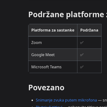
Podržane platforme 
Platforma za sastanke
Podržana
Zoom
✅
Google Meet
✅
Microsoft Teams
✅
Povezano
Snimanje zvuka putem mikrofona
— sni