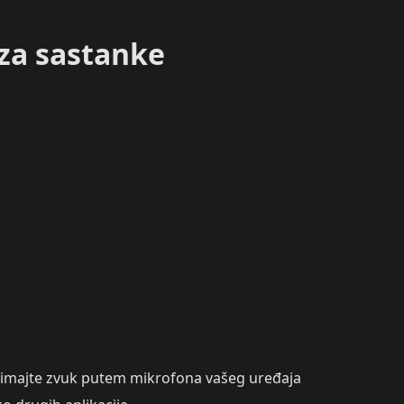
za sastanke
majte zvuk putem mikrofona vašeg uređaja