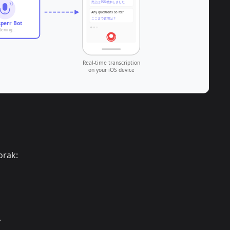
orak:
.