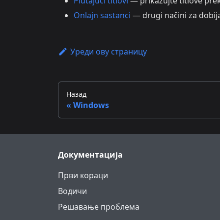
Plutajući titlovi
— prikazujte titlove prek
Onlajn sastanci
— drugi načini za dobij
Уреди ову страницу
Назад
Windows
Документација
Први кораци
Водичи
Решавање проблема