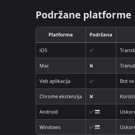
Podržane platforme
Platforma
Podržana
iOS
✅
Transk
Mac
❌
Trenut
Veb aplikacija
✅
Bot se
Chrome ekstenzija
❌
Korist
Android
✅ 🔜
Uskor
Windows
✅ 🔜
Uskor