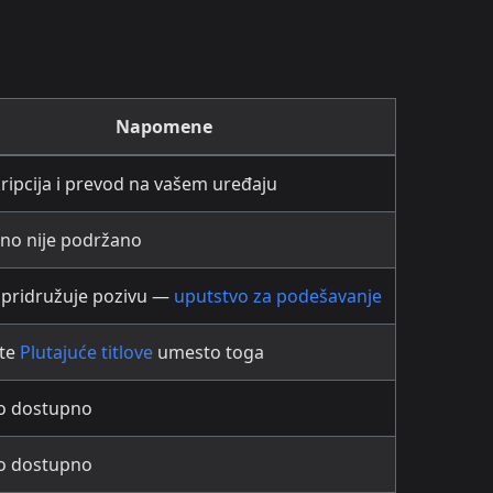
Napomene
ripcija i prevod na vašem uređaju
no nije podržano
 pridružuje pozivu —
uputstvo za podešavanje
ite
Plutajuće titlove
umesto toga
o dostupno
o dostupno