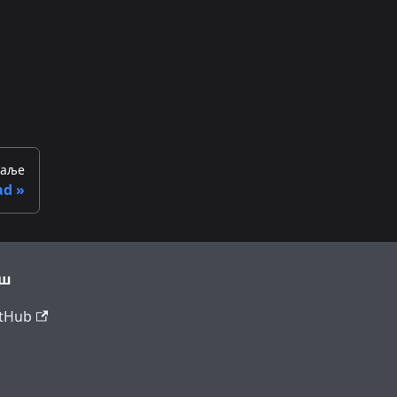
аље
ad
ош
tHub