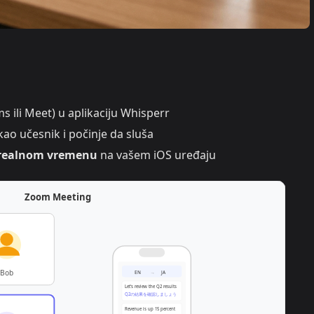
 ili Meet) u aplikaciju Whisperr
ao učesnik i počinje da sluša
u realnom vremenu
na vašem iOS uređaju