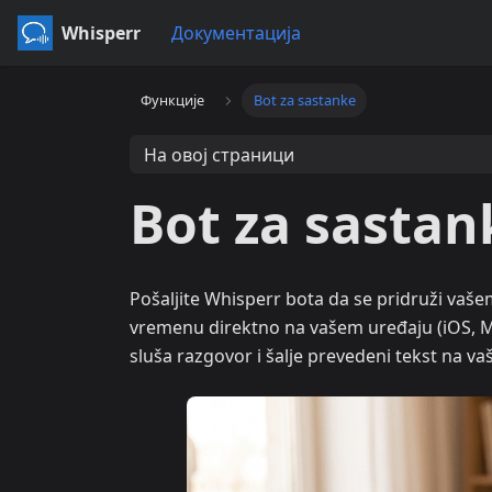
Whisperr
Документација
Функције
Bot za sastanke
На овој страници
Bot za sastan
Pošaljite Whisperr bota da se pridruži vaše
vremenu direktno na vašem uređaju (iOS, Mac
sluša razgovor i šalje prevedeni tekst na vaš