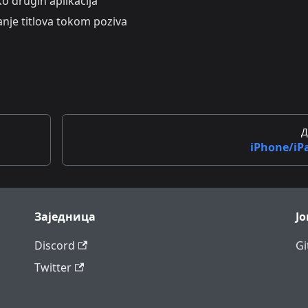
o drugih aplikacija
anje titlova tokom poziva
Д
iPhone/iP
Заједница
Ј
Discord
Gi
Twitter