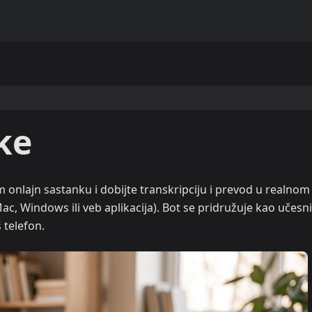
ke
m onlajn sastanku i dobijte transkripciju i prevod u realnom
, Windows ili veb aplikacija). Bot se pridružuje kao učesni
 telefon.