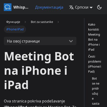
Whisperr
Документација
Српски
Функције
Bot za sastanke
Kako
iPhone/iPad
koristiti
Meeting
Bot na
На овој страници
iPhone i
iPad
Meeting Bot
Česti
problemi
na iPhone i
(iPhone/i
Pad)
Bot
iPad
se ne
pridr
užuj
e
Ova stranica pokriva podešavanje
sasta