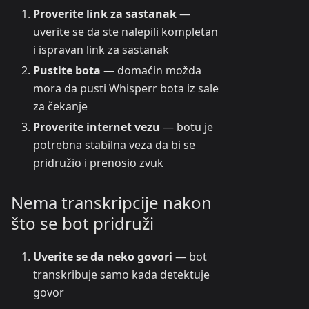
Proverite link za sastanak
—
uverite se da ste nalepili kompletan
i ispravan link za sastanak
Pustite bota
— domaćin možda
mora da pusti Whisperr bota iz sale
za čekanje
Proverite internet vezu
— botu je
potrebna stabilna veza da bi se
pridružio i prenosio zvuk
Nema transkripcije nakon
što se bot pridruži
Uverite se da neko govori
— bot
transkribuje samo kada detektuje
govor