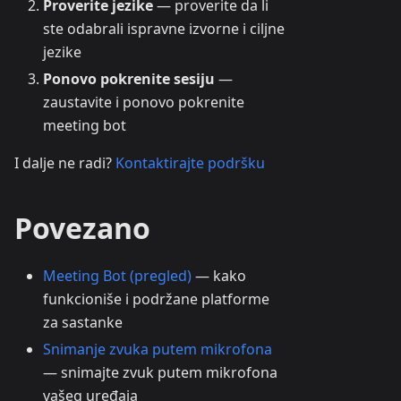
Proverite jezike
— proverite da li
ste odabrali ispravne izvorne i ciljne
jezike
Ponovo pokrenite sesiju
—
zaustavite i ponovo pokrenite
meeting bot
I dalje ne radi?
Kontaktirajte podršku
Povezano
Meeting Bot (pregled)
— kako
funkcioniše i podržane platforme
za sastanke
Snimanje zvuka putem mikrofona
— snimajte zvuk putem mikrofona
vašeg uređaja