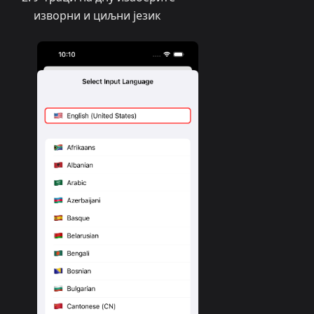
изворни и циљни језик