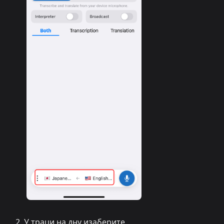
У траци на дну изаберите