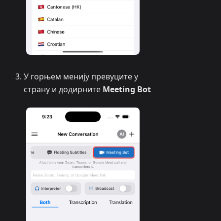
У горњем менију превуците у
страну и додирните
Meeting Bot