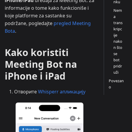
iPhone/iPad
uređaja za Meeting Bot. Za
nku
informacije o tome kako funkcioniše i
Nem
koje platforme za sastanke su
a
trans
podržane, pogledajte
pregled Meeting
kripc
Bota
.
ije
nako
n što
Kako koristiti
se
bot
Meeting Bot na
pridr
uži
iPhone i iPad
Povezan
o
Отворите
Whisperr апликацију