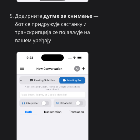
Додирните
дугме за снимање
—
бот се придружује састанку и
транскрипција се појављује на
вашем уређају