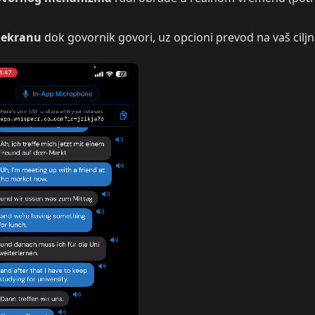
a ekranu
dok govornik govori, uz opcioni prevod na vaš ciljni