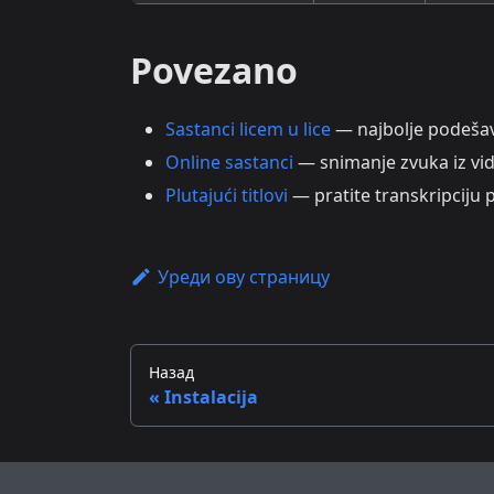
Povezano
Sastanci licem u lice
— najbolje podešav
Online sastanci
— snimanje zvuka iz vi
Plutajući titlovi
— pratite transkripciju 
Уреди ову страницу
Назад
Instalacija