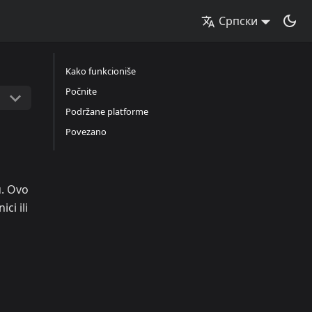
Српски
Kako funkcioniše
Počnite
Podržane platforme
Povezano
u. Ovo
ci ili