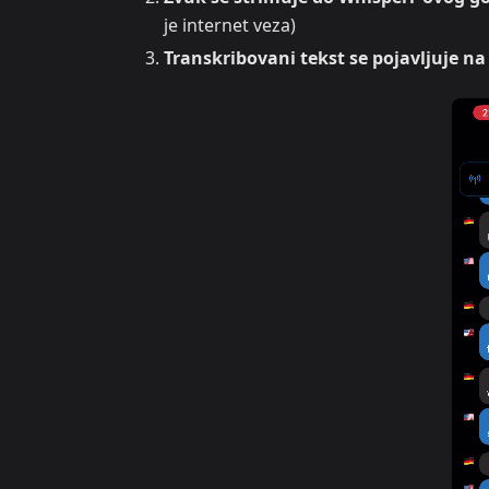
je internet veza)
Transkribovani tekst se pojavljuje n