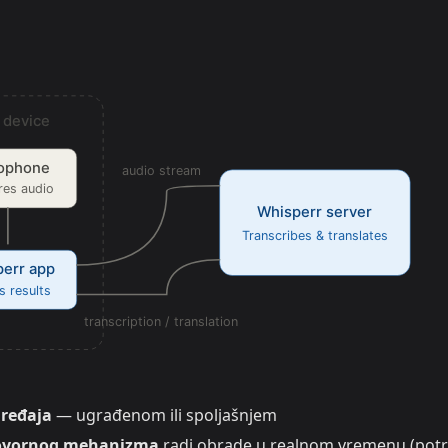
uređaja
— ugrađenom ili spoljašnjem
 govornog mehanizma
radi obrade u realnom vremenu (pot