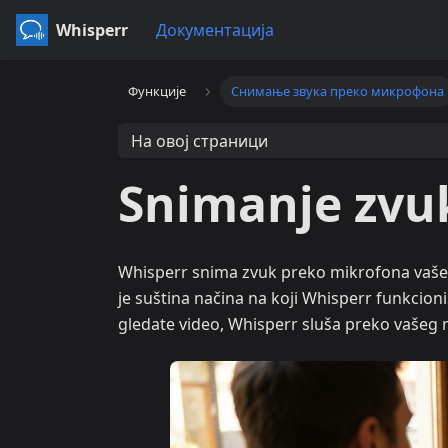
Whisperr
Документација
Функције
Снимање звука преко микрофона
На овој страници
Snimanje zv
Whisperr snima zvuk preko mikrofona vašeg
je suština načina na koji Whisperr funkcioniš
gledate video, Whisperr sluša preko vašeg m