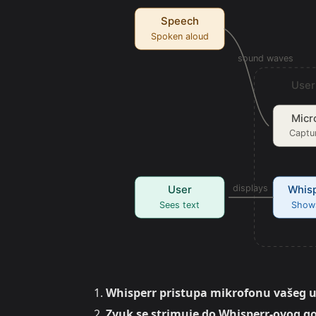
Whisperr pristupa mikrofonu vašeg 
Zvuk se strimuje do Whisperr-ovog