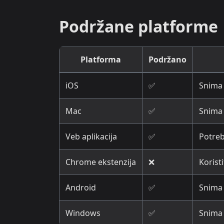
Podržane platforme
Platforma
Podržano
iOS
✅
Snima 
Mac
✅
Snima 
Veb aplikacija
✅
Potreb
Chrome ekstenzija
❌
Korist
Android
✅
Snima 
Windows
✅
Snima 