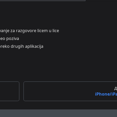
anje za razgovore licem u lice
deo poziva
preko drugih aplikacija
Д
iPhone/iP