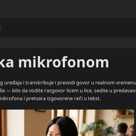
uka mikrofonom
 uređaja i transkribuje i prevodi govor u realnom vremen
e — bilo da vodite razgovor licem u lice, sedite u predavaoni
ikrofona i pretvara izgovorene reči u tekst.