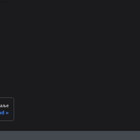
аље
ad