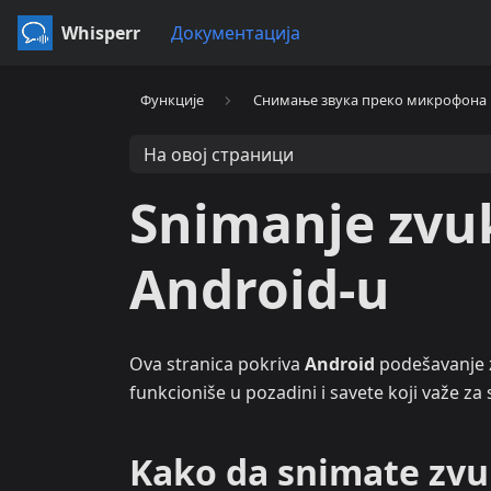
Whisperr
Документација
Функције
Снимање звука преко микрофона
На овој страници
Snimanje zvu
Android-u
Ova stranica pokriva
Android
podešavanje z
funkcioniše u pozadini i savete koji važe za
Kako da snimate zv