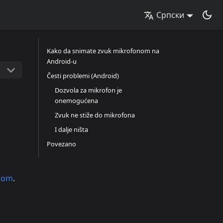
Српски
Kako da snimate zvuk mikrofonom na
Android-u
Česti problemi (Android)
Dozvola za mikrofon je
onemogućena
Zvuk ne stiže do mikrofona
I dalje ništa
Povezano
onom
.