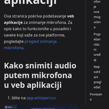
ofon
je
one
Ova stranica pokriva podešavanje
veb
mog
ućen
aplikacije
za snimanje mikrofona. Za
a
opis kako to funkcioniše u pozadini i
Pogr
savete koji važe za sve platforme,
ešan
pogledajte
pregled snimanja
ulaz
mikrofona
.
ni
uređ
aj
Kako snimiti audio
Nep
održ
putem mikrofona
ani
u veb aplikaciji
pregl
edač
Povezan
Idite na
app.whisperr.co
o