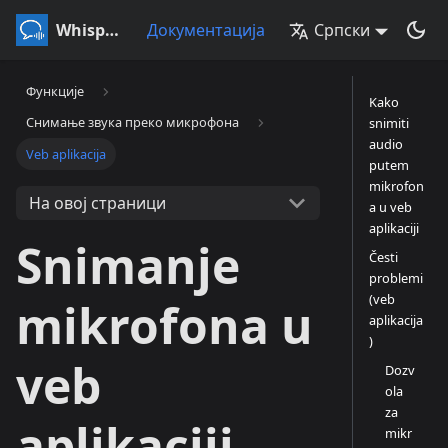
Whisperr
Документација
Српски
Функције
Kako
Снимање звука преко микрофона
snimiti
audio
Veb aplikacija
putem
mikrofon
На овој страници
a u veb
aplikaciji
Snimanje
Česti
problemi
(veb
mikrofona u
aplikacija
)
veb
Dozv
ola
za
aplikaciji
mikr