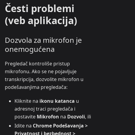
Česti problemi
(veb aplikacija)
Dozvola za mikrofon je
onemogućena
Pregledač kontroliše pristup
mikrofonu. Ako se ne pojavljuje
transkripcija, dozvolite mikrofon u
podešavanjima pregledača:
Kliknite na
ikonu katanca
u
adresnoj traci pregledača i
postavite
Mikrofon
na
Dozvoli
, ili
Idite na
Chrome Podešavanja >
Privatnost i bezbednost >