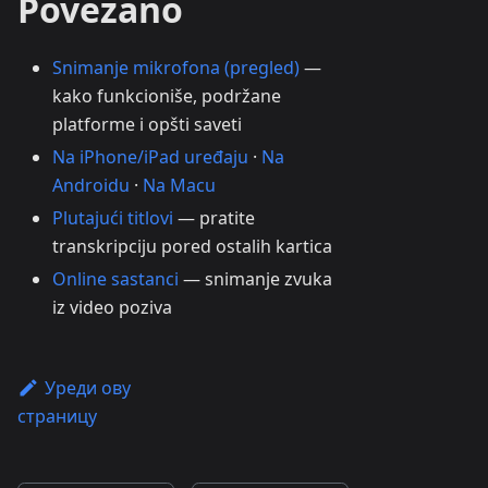
Povezano
Snimanje mikrofona (pregled)
—
kako funkcioniše, podržane
platforme i opšti saveti
Na iPhone/iPad uređaju
·
Na
Androidu
·
Na Macu
Plutajući titlovi
— pratite
transkripciju pored ostalih kartica
Online sastanci
— snimanje zvuka
iz video poziva
Уреди ову
страницу