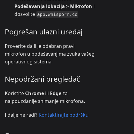
Podešavanja lokacija > Mikrofon
i
dozvolite
app.whisperr.co
Pogrešan ulazni uređaj
Proverite da li je odabran pravi
mikrofon u podešavanjima zvuka vašeg
operativnog sistema.
Nepodržani pregledač
Koristite
Chrome
ili
Edge
za
najpouzdanije snimanje mikrofona.
I dalje ne radi?
Kontaktirajte podršku