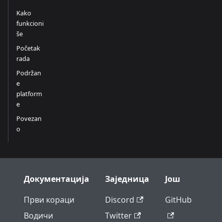
Kako
funkcioni
še
Početak
rada
Podržan
e
platform
e
Povezan
o
Документација
Заједница
Још
Први кораци
Discord
GitHub
Водичи
Twitter