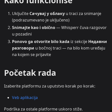
Kako funkcioniše
Uključite
Сачувај у облаку
u traci za snimanje
(podrazumevano je uključeno)
Snimajte kao i obično
— Whisperr čuva razgovor
u pozadini
Ponovo ga otvorite bilo kada
iz sekcije
Недавни
разговори
u bočnoj traci — na bilo kom uređaju
na kojem se prijavite
Početak rada
Izaberite platformu za uputstvo korak po korak:
Veb aplikacija
Podrška za ostale platforme uskoro stiže.