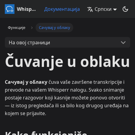
Whisperr
Документација
Српски
Функције
Сачувај у облаку
На овој страници
Čuvanje u oblaku
Сачувај у облаку
čuva vaše završene transkripcije i
prevode na vašem Whisperr nalogu. Svako snimanje
postaje razgovor koji kasnije možete ponovo otvoriti
— iz istog pregledača ili sa bilo kog drugog uređaja na
kojem se prijavite.