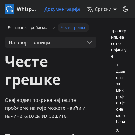
Whisperr
Документација
Српски
Решавање проблема
Честе грешке
Транскр
ипција
На овој страници
се не
појављуј
Честе
е
1.
Дозв
грешке
ола
за
мик
роф
Овај водич покрива најчешће
он је
проблеме на које можете наићи и
оне
начине како да их решите.
могу
ћена
2.