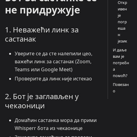
Откр
не придружује
ивен
је
погр
1. Неважећи линк за
еша
н
састанак
језик
И даље
Уверите се да сте налепили цео,
вам је
важећи линк за састанак (Zoom,
потребн
Teams или Google Meet)
а
помоћ?
Проверите да линк није истекао
Повезан
о
2. Бот је заглављен у
чекаоници
Домаћин састанка мора да прими
Whisperr бота из чекаонице