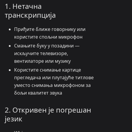
1. Нетачна
транскрипција
Приђите ближе говорнику или
користите спољни микрофон
Смањите буку у позадини —
искључите телевизоре,
вентилаторе или музику
Користите снимање картице
прегледача или плутајуће титлове
уместо снимања микрофоном за
бољи квалитет звука
2. Откривен је погрешан
језик