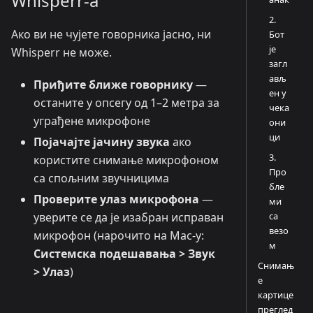
Whisperr-а
2.
Ако ви не чујете говорника јасно, ни
Бот
је
Whisperr не може.
загл
ављ
Приђите ближе говорнику
—
ен у
останите у опсегу од 1–2 метра за
чека
уграђене микрофоне
они
ци
Појачајте јачину звука
ако
3.
користите снимање микрофоном
Про
са спољним звучницима
бле
Проверите улаз микрофона
—
ми
са
уверите се да је изабран исправан
везо
микрофон (нарочито на Mac-у:
м
Системска подешавања > Звук
Снимањ
> Улаз
)
е
картице
преглед