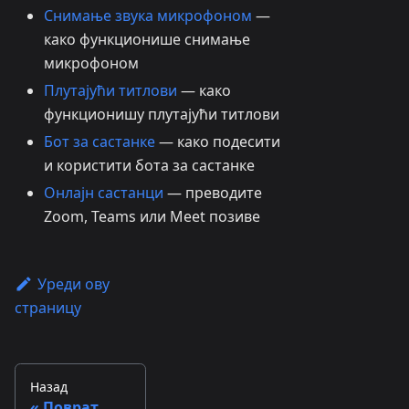
Снимање звука микрофоном
—
како функционише снимање
микрофоном
Плутајући титлови
— како
функционишу плутајући титлови
Бот за састанке
— како подесити
и користити бота за састанке
Онлајн састанци
— преводите
Zoom, Teams или Meet позиве
Уреди ову
страницу
Назад
Поврат