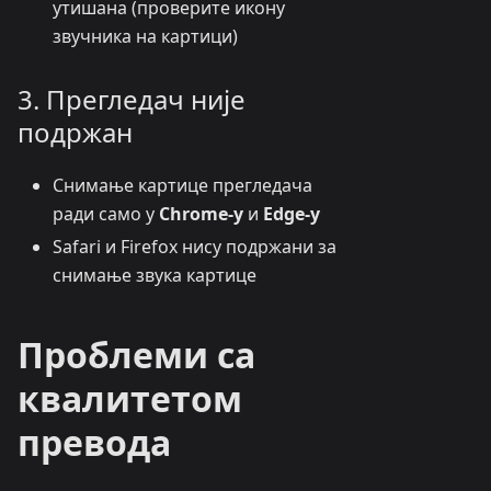
утишана (проверите икону
звучника на картици)
3. Прегледач није
подржан
Снимање картице прегледача
ради само у
Chrome-у
и
Edge-у
Safari и Firefox нису подржани за
снимање звука картице
Проблеми са
квалитетом
превода