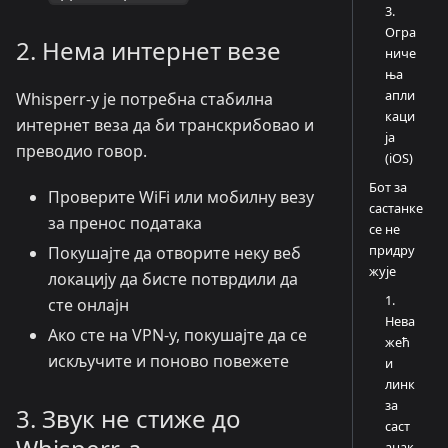
3.
Огра
2. Нема интернет везе
ниче
ња
апли
Whisperr-у је потребна стабилна
каци
интернет веза да би транскрибовао и
ја
преводио говор.
(iOS)
Бот за
Проверите WiFi или мобилну везу
састанке
за пренос података
се не
придру
Покушајте да отворите неку веб
жује
локацију да бисте потврдили да
1.
сте онлајн
Нева
Ако сте на VPN-у, покушајте да се
жећ
искључите и поново повежете
и
линк
за
3. Звук не стиже до
саст
анак