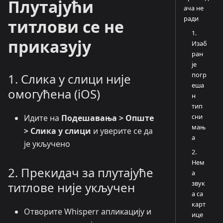
Плутајући
ача не
ради
титлови се не
1.
приказују
Изаб
ран
је
погр
1. Слика у слици није
еша
омогућена (iOS)
н
тип
сни
Идите на
Подешавања > Опште
мањ
> Слика у слици
и уверите се да
а
је укључено
2.
Нем
2. Прекидач за плутајуће
а
звук
титлове није укључен
а са
карт
Отворите Whisperr апликацију и
ице