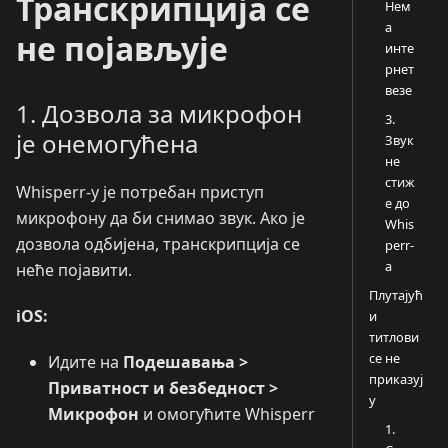
Транскрипција се
Нем
а
не појављује
инте
рнет
везе
1. Дозвола за микрофон
3.
је онемогућена
Звук
не
стиж
Whisperr-у је потребан приступ
е до
микрофону да би снимао звук. Ако је
Whis
дозвола одбијена, транскрипција се
perr-
а
неће појавити.
Плутајућ
iOS:
и
титлови
се не
Идите на
Подешавања >
приказуј
Приватност и безбедност >
у
Микрофон
и омогућите Whisperr
1.