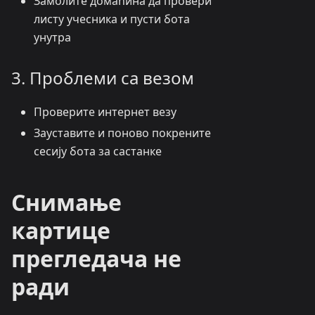
Замолите домаћина да провери
листу учесника и пусти бота
унутра
3. Проблеми са везом
Проверите интернет везу
Зауставите и поново покрените
сесију бота за састанке
Снимање
картице
прегледача не
ради