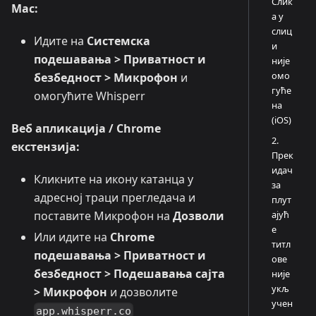
Слик
Mac:
а у
слиц
Идите на
Системска
и
подешавања > Приватност и
није
омо
безбедност > Микрофон
и
гуће
омогућите Whisperr
на
(iOS)
Веб апликација / Chrome
2.
екстензија:
Прек
идач
Кликните на икону катанца у
за
адресној траци прегледача и
плут
поставите Микрофон на
Дозволи
ајућ
е
Или идите на
Chrome
титл
подешавања > Приватност и
ове
безбедност > Подешавања сајта
није
укљ
> Микрофон
и дозволите
учен
app.whisperr.co