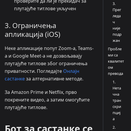
проверите да ли је прекидач за
3.
плутајуће титлове укључен
Прег
леда
ч
3. Ограничења
није
апликација (iOS)
подр
жан
Неке апликације попут Zoom-а, Teams-
Пробле
ми са
а и Google Meet-а не дозвољавају
квалитет
плутајуће титлове због ограничења
ом
приватности. Погледајте
Онлајн
превода
састанке
за алтернативне методе.
1.
Нета
За Amazon Prime и Netflix, прво
чна
покрените видео, а затим омогућите
тран
скри
плутајуће титлове.
пциј
а
Бот за састанке се
2.