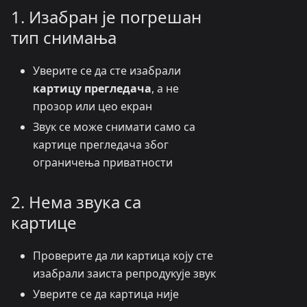
1. Изабран је погрешан
тип снимања
Уверите се да сте изабрали
картицу прегледача
, а не
прозор или цео екран
Звук се може снимати само са
картице прегледача због
ограничења приватности
2. Нема звука са
картице
Проверите да ли картица коју сте
изабрали заиста репродукује звук
Уверите се да картица није