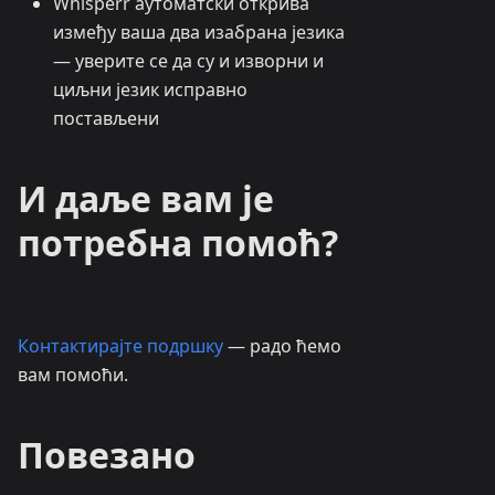
Whisperr аутоматски открива
између ваша два изабрана језика
— уверите се да су и изворни и
циљни језик исправно
постављени
И даље вам је
потребна помоћ?
Контактирајте подршку
— радо ћемо
вам помоћи.
Повезано