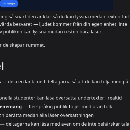
ing så snart den är klar, så du kan lyssna medan texten fort
ar värda besväret — ljudet kommer från din egen enhet, inte
l av publiken kan lyssna medan resten bara läser.
när de skapar rummet.
l
s
— dela en länk med deltagarna så att de kan följa med på s
nella studenter kan läsa översatta undertexter i realtid
evenemang
— flerspråkig publik följer med utan tolk
h berätta medan alla läser översättningen
— deltagarna kan läsa med även om de inte behärskar tala