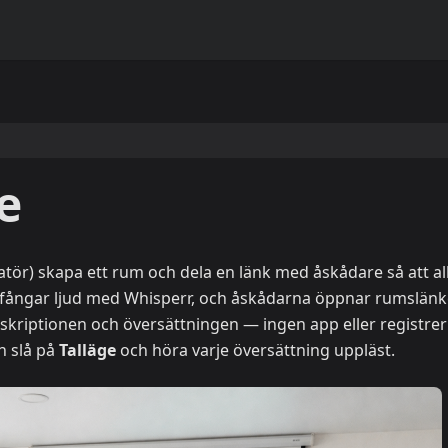
e
tatör) skapa ett rum och dela en länk med åskådare så att al
n fångar ljud med Whisperr, och åskådarna öppnar rumslänk
anskriptionen och översättningen — ingen app eller registre
an slå på
Talläge
och höra varje översättning uppläst.