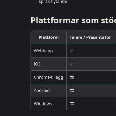
språk flytande
Plattformar som stö
Plattform
Talare / Presentatör
Webbapp
✅
iOS
✅
Chrome-tillägg
🔜
Android
🔜
Windows
🔜