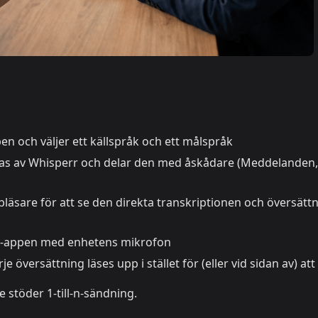
en och väljer ett källspråk och ett målspråk
s av Whisperr och delar den med åskådare (Meddelanden,
bbläsare för att se den direkta transkriptionen och översätt
r-appen med enhetens mikrofon
rje översättning läses upp i stället för (eller vid sidan av) att
stöder 1-till-n-sändning.