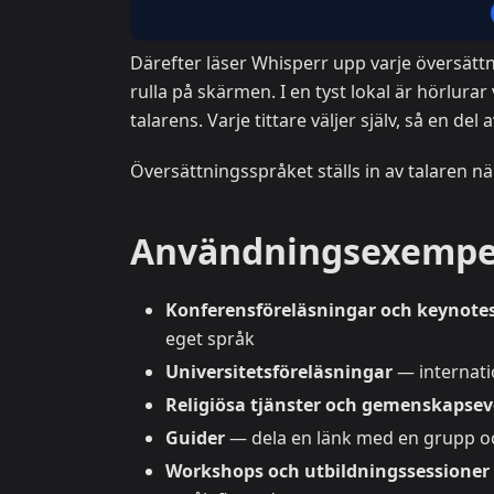
Därefter läser Whisperr upp varje översättn
rulla på skärmen. I en tyst lokal är hörlur
talarens. Varje tittare väljer själv, så en de
Översättningsspråket ställs in av talaren 
Användningsexempe
Konferensföreläsningar och keynote
eget språk
Universitetsföreläsningar
— internatio
Religiösa tjänster och gemenskaps
Guider
— dela en länk med en grupp oc
Workshops och utbildningssessioner