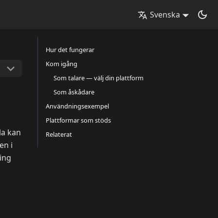
Svenska
Hur det fungerar
Kom igång
Som talare — välj din plattform
Som åskådare
Användningsexempel
Plattformar som stöds
la kan
Relaterat
en i
ring