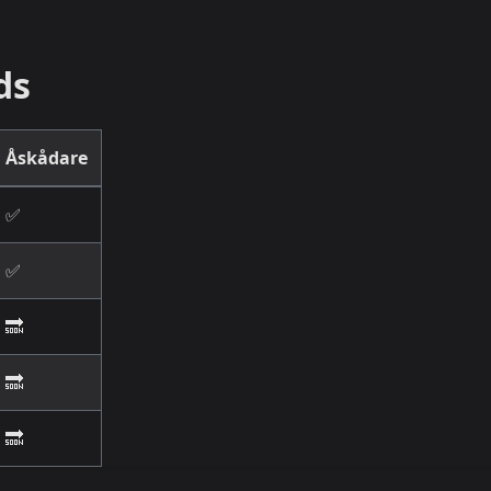
ds
Åskådare
✅
✅
🔜
🔜
🔜