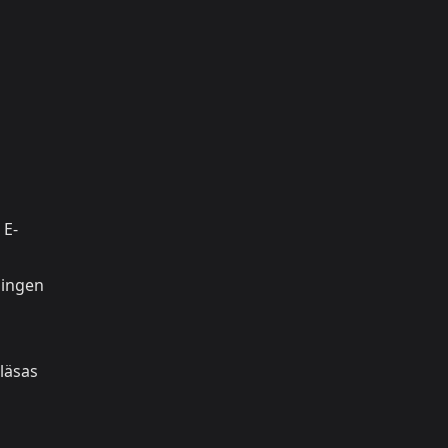
 E-
ningen
 läsas