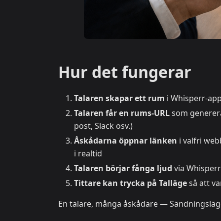
Hur det fungerar
Talaren skapar ett rum
i Whisperr-app
Talaren får en rums-URL
som generera
post, Slack osv.)
Åskådarna öppnar länken
i valfri we
i realtid
Talaren börjar fånga ljud
via Whisper
Tittare kan trycka på Talläge
så att va
En talare, många åskådare — Sändningsläge 