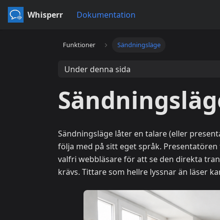
Whisperr
Dokumentation
Funktioner
Sändningsläge
Under denna sida
Sändningsläg
Sändningsläge låter en talare (eller presen
följa med på sitt eget språk. Presentatöre
valfri webbläsare för att se den direkta tr
krävs. Tittare som hellre lyssnar än läser k