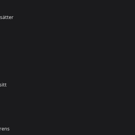
sätter
itt
rens