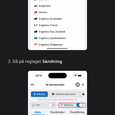
Slå på reglaget
Sändning