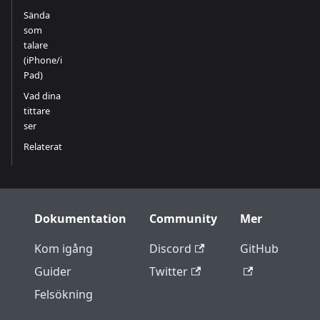
Sända
som
talare
(iPhone/i
Pad)
Vad dina
tittare
ser
Relaterat
Dokumentation
Community
Mer
Kom igång
Discord
GitHub
Guider
Twitter
Felsökning