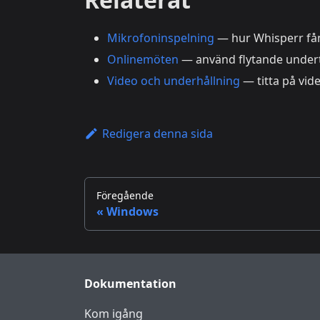
Mikrofoninspelning
— hur Whisperr fån
Onlinemöten
— använd flytande undert
Video och underhållning
— titta på vid
Redigera denna sida
Föregående
Windows
Dokumentation
Kom igång