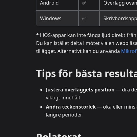
Android
✅
Överlägg ovan
Windows
✅
Skrivbordsappe
*1 iOS-appar kan inte fånga ljud direkt frå
Du kan istället delta i mötet via en webb
tillägget. Alternativt kan du använda
Mikrof
Tips för bästa result
Justera överläggets position
— dra det
viktigt innehåll
Ändra teckenstorlek
— öka eller minsk
längre perioder
Relaterat