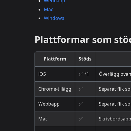
Webbapp
Mac
Windows
Plattformar som stö
Plattform
Stöds
iOS
✅ *1
Överlägg ovanpå
Chrome-tillägg
✅
Separat flik s
Webbapp
✅
Separat flik s
Mac
✅
Skrivbordsappe