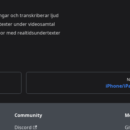
gar och transkriberar ljud
exter under videosamtal
eor med realtidsundertexter
N
iPhone/iP
Community
M
Discord
Gi