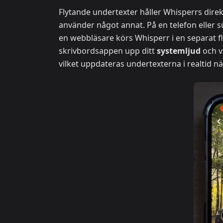
Flytande undertexter håller Whisperrs dire
använder något annat. På en telefon eller su
en webbläsare körs Whisperr i en separat fli
skrivbordsappen upp ditt
systemljud
och vi
vilket uppdateras undertexterna i realtid nä