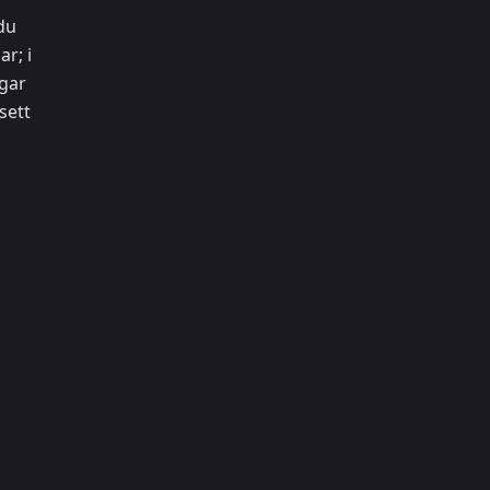
du
r; i
gar
sett