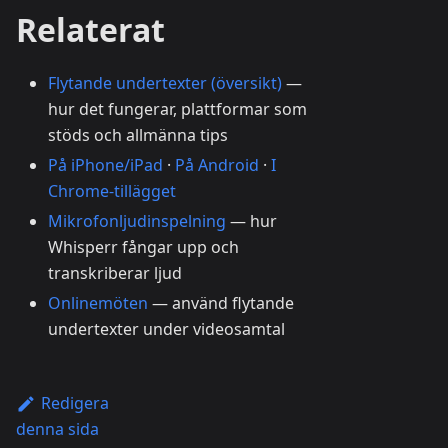
Relaterat
Flytande undertexter (översikt)
—
hur det fungerar, plattformar som
stöds och allmänna tips
På iPhone/iPad
·
På Android
·
I
Chrome-tillägget
Mikrofonljudinspelning
— hur
Whisperr fångar upp och
transkriberar ljud
Onlinemöten
— använd flytande
undertexter under videosamtal
Redigera
denna sida