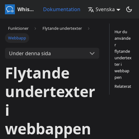
Whisperr
Dokumentation
Svenska
Funktioner
Flytande undertexter
Hur du
Webbapp
använde
r
flytande
Under denna sida
undertex
ter i
Flytande
webbap
pen
undertexter
Relaterat
i
webbappen