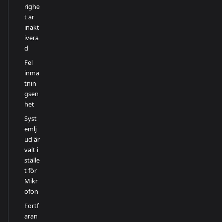
righe
t är
inakt
ivera
d
Fel
inma
tnin
gsen
het
Syst
emlj
ud är
valt i
ställe
t för
Mikr
ofon
Fortf
aran