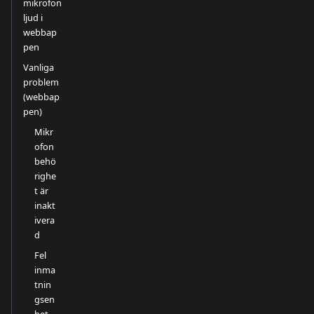
mikrofon
ljud i
webbap
pen
Vanliga
problem
(webbap
pen)
Mikr
ofon
behö
righe
t är
inakt
ivera
d
Fel
inma
tnin
gsen