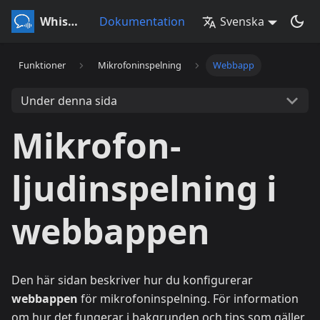
Whisperr
Dokumentation
Svenska
Funktioner
Mikrofoninspelning
Webbapp
Under denna sida
Mikrofon-
ljudinspelning i
webbappen
Den här sidan beskriver hur du konfigurerar
webbappen
för mikrofoninspelning. För information
om hur det fungerar i bakgrunden och tips som gäller